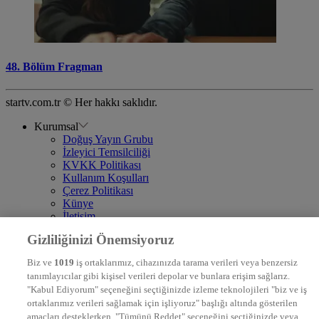
48. Bölüm Fragman
startv.com.tr © Her hakkı saklıdır.
Kurumsal
Doğuş Yayın Grubu
İzleyici Temsilciliği
KVKK Politikası
Kullanım Koşulları
Çerez Politikası
Künye
İletişim
Frekans
Gizliliğinizi Önemsiyoruz
DYG Televizyonlar
NTV
Biz ve
1019
iş ortaklarımız, cihazınızda tarama verileri veya benzersiz
STAR
tanımlayıcılar gibi kişisel verileri depolar ve bunlara erişim sağlarız.
EURO STAR
"Kabul Ediyorum" seçeneğini seçtiğinizde izleme teknolojileri "biz ve iş
KRAL POP TV
ortaklarımız verileri sağlamak için işliyoruz" başlığı altında gösterilen
DYG Radyolar
amaçları desteklerken, "Tümünü Reddet" seçeneğini seçtiğinizde veya
NTV RADYO