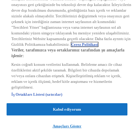
onayınızı geri çektiğinizde bu teknoloji devre dışı kalacaktır. İzleyicilerin
KRAL FM
KRAL POP
devre dışı bırakılması durumunda, gördüğünüz bazı içerik ve reklamlar
EKSEN
sizinle alakalı olmayabilir. Tercihlerinizi değiştirmek veya onayınızı geri
VOYAGE
çekmek için istediğiniz zaman internet sayfasının alt kısmındaki
DYG Dijital
"Tercihleri Yönet" bağlantısına veya varsa internet sayfasının sol alt
ntv.com.tr
kısmındaki yüzen simgeye tıklayarak bu menüye yeniden ulaşabilirsiniz.
ntvspor.net
Tercihleriniz Website kapsamında geçerli olacaktır. Daha fazla ayrıntı için
secim.ntv.com.tr
Gizlilik Politikamıza bakabilirsiniz.
Çerez Politikasi
startv.com.tr
Veriler, tarafımızca veya ortaklarımız tarafından şu amaçlarla
kralmuzik.com.tr
işlenir:
puhutv.com
Kesin coğrafi konum verilerini kullanmak. Belirleme amacı ile cihaz
özelliklerini aktif şekilde taramak. Bilgileri bir cihazda depolamak
ve/veya onlara cihazdan erişmek. Kişiselleştirilmiş reklam ve içerik,
reklam ve içerik ölçümü, hedef kitle araştırması ve hizmetlerin
geliştirilmesi.
İş Ortakları Listesi (satıcılar)
Kabul ediyorum
Amaçları Göster