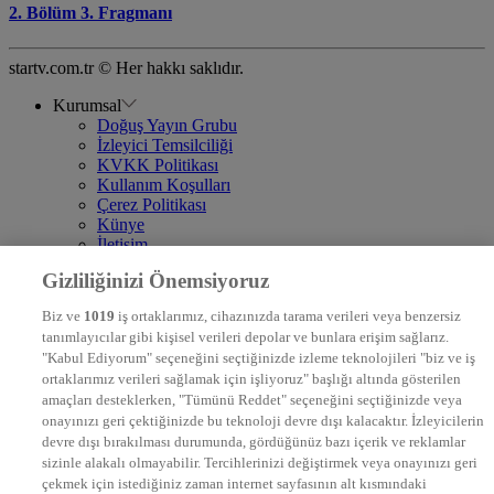
2. Bölüm 3. Fragmanı
startv.com.tr © Her hakkı saklıdır.
Kurumsal
Doğuş Yayın Grubu
İzleyici Temsilciliği
KVKK Politikası
Kullanım Koşulları
Çerez Politikası
Künye
İletişim
Frekans
Gizliliğinizi Önemsiyoruz
DYG Televizyonlar
NTV
Biz ve
1019
iş ortaklarımız, cihazınızda tarama verileri veya benzersiz
STAR
tanımlayıcılar gibi kişisel verileri depolar ve bunlara erişim sağlarız.
EURO STAR
"Kabul Ediyorum" seçeneğini seçtiğinizde izleme teknolojileri "biz ve iş
KRAL POP TV
ortaklarımız verileri sağlamak için işliyoruz" başlığı altında gösterilen
DYG Radyolar
amaçları desteklerken, "Tümünü Reddet" seçeneğini seçtiğinizde veya
NTV RADYO
onayınızı geri çektiğinizde bu teknoloji devre dışı kalacaktır. İzleyicilerin
KRAL FM
KRAL POP
devre dışı bırakılması durumunda, gördüğünüz bazı içerik ve reklamlar
EKSEN
sizinle alakalı olmayabilir. Tercihlerinizi değiştirmek veya onayınızı geri
VOYAGE
çekmek için istediğiniz zaman internet sayfasının alt kısmındaki