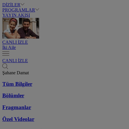
DİZİLER
PROGRAMLAR
YAYIN AKIŞI
CANLI İZLE
İki Aile
CANLI İZLE
Şahane Damat
Tüm Bilgiler
Bölümler
Fragmanlar
Özel Videolar