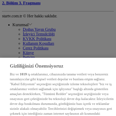
2. Bölüm 3. Fragmanı
startv.com.tr © Her hakkı saklıdır.
Kurumsal
Doğuş Yayın Grubu
İzleyici Temsilciliği
KVKK Politikası
Kullanım Koşulları
Çerez Politikası
Künye
İletişim
Frekans
Gizliliğinizi Önemsiyoruz
DYG Televizyonlar
NTV
Biz ve
1019
iş ortaklarımız, cihazınızda tarama verileri veya benzersiz
STAR
tanımlayıcılar gibi kişisel verileri depolar ve bunlara erişim sağlarız.
EURO STAR
"Kabul Ediyorum" seçeneğini seçtiğinizde izleme teknolojileri "biz ve iş
KRAL POP TV
ortaklarımız verileri sağlamak için işliyoruz" başlığı altında gösterilen
DYG Radyolar
amaçları desteklerken, "Tümünü Reddet" seçeneğini seçtiğinizde veya
NTV RADYO
onayınızı geri çektiğinizde bu teknoloji devre dışı kalacaktır. İzleyicilerin
KRAL FM
KRAL POP
devre dışı bırakılması durumunda, gördüğünüz bazı içerik ve reklamlar
EKSEN
sizinle alakalı olmayabilir. Tercihlerinizi değiştirmek veya onayınızı geri
VOYAGE
çekmek için istediğiniz zaman internet sayfasının alt kısmındaki