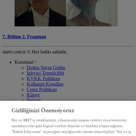
7. Bölüm 2. Fragman
startv.com.tr © Her hakkı saklıdır.
Kurumsal
Doğuş Yayın Grubu
İzleyici Temsilciliği
KVKK Politikası
Kullanım Koşulları
Çerez Politikası
Künye
İletişim
Frekans
Gizliliğinizi Önemsiyoruz
DYG Televizyonlar
NTV
Biz ve
1017
iş ortaklarımız, cihazınızda tarama verileri veya benzersiz
STAR
tanımlayıcılar gibi kişisel verileri depolar ve bunlara erişim sağlarız.
EURO STAR
"Kabul Ediyorum" seçeneğini seçtiğinizde izleme teknolojileri "biz ve iş
KRAL POP TV