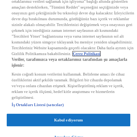
ortaklarımız verileri sağlamak için işliyoruz" başlığı altında gösterilen
DYG Radyolar
amaçları desteklerken, "Tümünü Reddet" seçeneğini seçtiğinizde veya
NTV RADYO
onayınızı geri çektiğinizde bu teknoloji devre dışı kalacaktır. İzleyicilerin
KRAL FM
KRAL POP
devre dışı bırakılması durumunda, gördüğünüz bazı içerik ve reklamlar
EKSEN
sizinle alakalı olmayabilir. Tercihlerinizi değiştirmek veya onayınızı geri
VOYAGE
çekmek için istediğiniz zaman internet sayfasının alt kısmındaki
DYG Dijital
"Tercihleri Yönet" bağlantısına veya varsa internet sayfasının sol alt
ntv.com.tr
kısmındaki yüzen simgeye tıklayarak bu menüye yeniden ulaşabilirsiniz.
ntvspor.net
Tercihleriniz Website kapsamında geçerli olacaktır. Daha fazla ayrıntı için
secim.ntv.com.tr
Gizlilik Politikamıza bakabilirsiniz.
Çerez Politikasi
startv.com.tr
Veriler, tarafımızca veya ortaklarımız tarafından şu amaçlarla
kralmuzik.com.tr
işlenir:
puhutv.com
Kesin coğrafi konum verilerini kullanmak. Belirleme amacı ile cihaz
özelliklerini aktif şekilde taramak. Bilgileri bir cihazda depolamak
ve/veya onlara cihazdan erişmek. Kişiselleştirilmiş reklam ve içerik,
reklam ve içerik ölçümü, hedef kitle araştırması ve hizmetlerin
geliştirilmesi.
İş Ortakları Listesi (satıcılar)
Kabul ediyorum