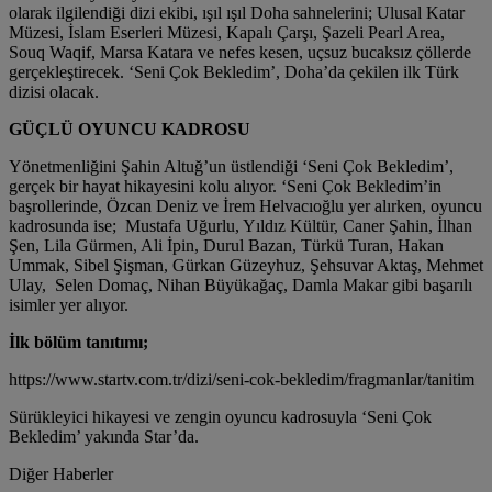
olarak ilgilendiği dizi ekibi, ışıl ışıl Doha sahnelerini; Ulusal Katar
Müzesi, İslam Eserleri Müzesi, Kapalı Çarşı, Şazeli Pearl Area,
Souq Waqif, Marsa Katara ve nefes kesen, uçsuz bucaksız çöllerde
gerçekleştirecek. ‘Seni Çok Bekledim’, Doha’da çekilen ilk Türk
dizisi olacak.
GÜÇLÜ OYUNCU KADROSU
Yönetmenliğini Şahin Altuğ’un üstlendiği ‘Seni Çok Bekledim’,
gerçek bir hayat hikayesini kolu alıyor. ‘Seni Çok Bekledim’in
başrollerinde, Özcan Deniz ve İrem Helvacıoğlu yer alırken, oyuncu
kadrosunda ise; Mustafa Uğurlu, Yıldız Kültür, Caner Şahin, İlhan
Şen, Lila Gürmen, Ali İpin, Durul Bazan, Türkü Turan, Hakan
Ummak, Sibel Şişman, Gürkan Güzeyhuz, Şehsuvar Aktaş, Mehmet
Ulay, Selen Domaç, Nihan Büyükağaç, Damla Makar gibi başarılı
isimler yer alıyor.
İlk bölüm tanıtımı;
https://www.startv.com.tr/dizi/seni-cok-bekledim/fragmanlar/tanitim
Sürükleyici hikayesi ve zengin oyuncu kadrosuyla ‘Seni Çok
Bekledim’ yakında Star’da.
Diğer Haberler