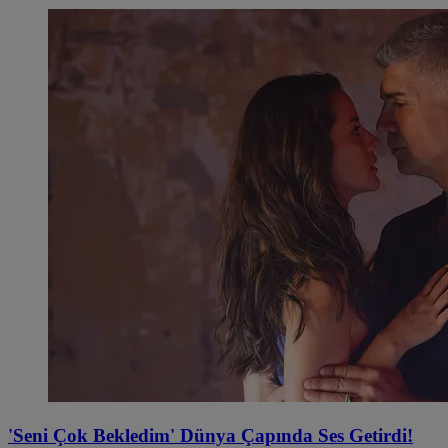
'Seni Çok Bekledim' Dünya Çapında Ses Getirdi!