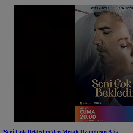
'Seni Çok Bekledim'den Merak Uyandıran Afiş