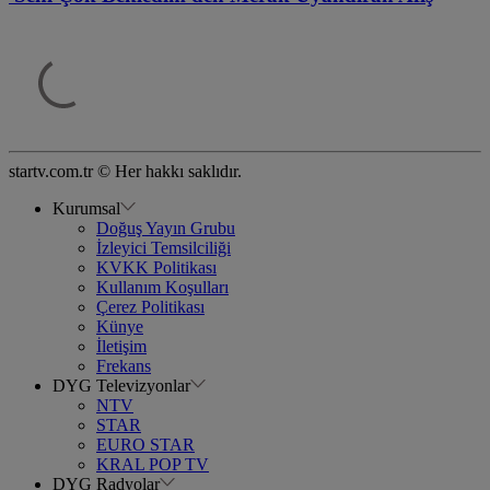
startv.com.tr © Her hakkı saklıdır.
Kurumsal
Doğuş Yayın Grubu
İzleyici Temsilciliği
KVKK Politikası
Kullanım Koşulları
Çerez Politikası
Künye
İletişim
Frekans
DYG Televizyonlar
NTV
STAR
EURO STAR
KRAL POP TV
DYG Radyolar