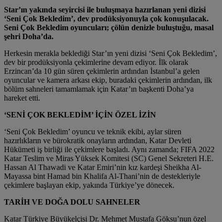
Star’ın yakında seyircisi ile buluşmaya hazırlanan yeni dizisi
‘Seni Çok Bekledim’, dev prodüksiyonuyla çok konuşulacak.
Seni Çok Bekledim oyuncuları; çölün denizle buluştuğu, masal
şehri Doha’da.
Herkesin merakla beklediği Star’ın yeni dizisi ‘Seni Çok Bekledim’,
dev bir prodüksiyonla çekimlerine devam ediyor. İlk olarak
Erzincan’da 10 gün süren çekimlerin ardından İstanbul’a gelen
oyuncular ve kamera arkası ekip, buradaki çekimlerin ardından, ilk
bölüm sahneleri tamamlamak için Katar’ın başkenti Doha’ya
hareket etti.
‘SENİ ÇOK BEKLEDİM’ İÇİN ÖZEL İZİN
‘Seni Çok Bekledim’ oyuncu ve teknik ekibi, aylar süren
hazırlıkların ve bürokratik onayların ardından, Katar Devleti
Hükümeti iş birliği ile çekimlere başladı. Aynı zamanda; FIFA 2022
Katar Teslim ve Miras Yüksek Komitesi (SC) Genel Sekreteri H.E.
Hassan Al Thawadi ve Katar Emiri’nin kız kardeşi Sheikha Al-
Mayassa bint Hamad bin Khalifa Al-Thani’nin de destekleriyle
çekimlere başlayan ekip, yakında Türkiye’ye dönecek.
TARİH VE DOĞA DOLU SAHNELER
Katar Türkiye Büyükelçisi Dr. Mehmet Mustafa Göksu’nun özel