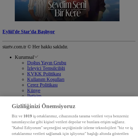
Eylül'de Star'da Başlıyor
startv.com.tr © Her hakkı saklıdır.
Kurumsal
Doğuş Yayın Grubu
İzleyici Temsilciliği
KVKK Politikası
Kullanım Koşulları
Çerez Politikası
Künye
İletişim
Frekans
Gizliliğinizi Önemsiyoruz
DYG Televizyonlar
NTV
Biz ve
1019
iş ortaklarımız, cihazınızda tarama verileri veya benzersiz
STAR
tanımlayıcılar gibi kişisel verileri depolar ve bunlara erişim sağlarız.
EURO STAR
"Kabul Ediyorum" seçeneğini seçtiğinizde izleme teknolojileri "biz ve iş
KRAL POP TV
ortaklarımız verileri sağlamak için işliyoruz" başlığı altında gösterilen
DYG Radyolar