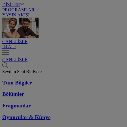
DİZİLER
PROGRAMLAR
YAYIN AKIŞI
CANLI İZLE
İki Aile
CANLI İZLE
Sevdim Seni Bir Kere
Tüm Bilgiler
Bölümler
Fragmanlar
Oyuncular & Künye