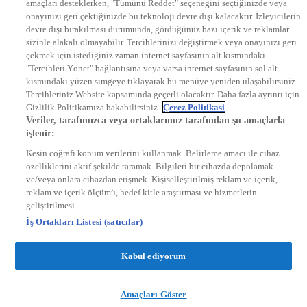
amaçları desteklerken, "Tümünü Reddet" seçeneğini seçtiğinizde veya
NTV RADYO
onayınızı geri çektiğinizde bu teknoloji devre dışı kalacaktır. İzleyicilerin
KRAL FM
devre dışı bırakılması durumunda, gördüğünüz bazı içerik ve reklamlar
KRAL POP
EKSEN
sizinle alakalı olmayabilir. Tercihlerinizi değiştirmek veya onayınızı geri
VOYAGE
çekmek için istediğiniz zaman internet sayfasının alt kısmındaki
DYG Dijital
"Tercihleri Yönet" bağlantısına veya varsa internet sayfasının sol alt
ntv.com.tr
kısmındaki yüzen simgeye tıklayarak bu menüye yeniden ulaşabilirsiniz.
ntvspor.net
Tercihleriniz Website kapsamında geçerli olacaktır. Daha fazla ayrıntı için
secim.ntv.com.tr
Gizlilik Politikamıza bakabilirsiniz.
Çerez Politikasi
startv.com.tr
Veriler, tarafımızca veya ortaklarımız tarafından şu amaçlarla
kralmuzik.com.tr
işlenir:
puhutv.com
Kesin coğrafi konum verilerini kullanmak. Belirleme amacı ile cihaz
özelliklerini aktif şekilde taramak. Bilgileri bir cihazda depolamak
ve/veya onlara cihazdan erişmek. Kişiselleştirilmiş reklam ve içerik,
reklam ve içerik ölçümü, hedef kitle araştırması ve hizmetlerin
geliştirilmesi.
İş Ortakları Listesi (satıcılar)
Kabul ediyorum
Amaçları Göster