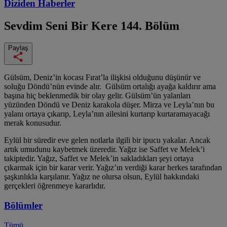
Diziden
Haberler
Sevdim Seni Bir Kere
144. Bölüm
Paylaş
Gülsüm, Deniz’in kocası Fırat’la ilişkisi olduğunu düşünür ve
soluğu Döndü’nün evinde alır. Gülsüm ortalığı ayağa kaldırır ama
başına hiç beklenmedik bir olay gelir. Gülsüm’ün yalanları
yüzünden Döndü ve Deniz karakola düşer. Mirza ve Leyla’nın bu
yalanı ortaya çıkarıp, Leyla’nın ailesini kurtarıp kurtaramayacağı
merak konusudur.
Eylül bir süredir eve gelen notlarla ilgili bir ipucu yakalar. Ancak
artık umudunu kaybetmek üzeredir. Yağız ise Saffet ve Melek’i
takiptedir. Yağız, Saffet ve Melek’in sakladıkları şeyi ortaya
çıkarmak için bir karar verir. Yağız’ın verdiği karar herkes tarafından
şaşkınlıkla karşılanır. Yağız ne olursa olsun, Eylül hakkındaki
gerçekleri öğrenmeye kararlıdır.
Bölümler
Tümü