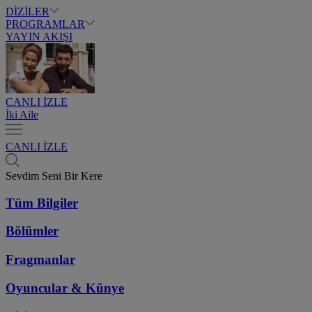
DİZİLER
PROGRAMLAR
YAYIN AKIŞI
CANLI İZLE
İki Aile
CANLI İZLE
Sevdim Seni Bir Kere
Tüm Bilgiler
Bölümler
Fragmanlar
Oyuncular & Künye