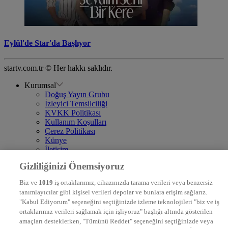
Eylül'de Star'da Başlıyor
startv.com.tr © Her hakkı saklıdır.
Kurumsal
Doğuş Yayın Grubu
İzleyici Temsilciliği
KVKK Politikası
Kullanım Koşulları
Çerez Politikası
Künye
İletişim
Frekans
Gizliliğinizi Önemsiyoruz
DYG Televizyonlar
NTV
Biz ve
1019
iş ortaklarımız, cihazınızda tarama verileri veya benzersiz
STAR
tanımlayıcılar gibi kişisel verileri depolar ve bunlara erişim sağlarız.
EURO STAR
"Kabul Ediyorum" seçeneğini seçtiğinizde izleme teknolojileri "biz ve iş
KRAL POP TV
ortaklarımız verileri sağlamak için işliyoruz" başlığı altında gösterilen
DYG Radyolar
amaçları desteklerken, "Tümünü Reddet" seçeneğini seçtiğinizde veya
NTV RADYO