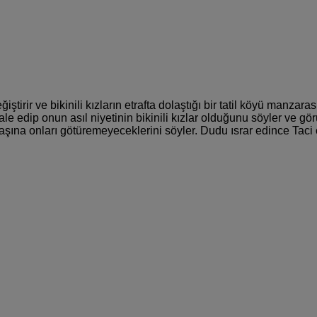
irir ve bikinili kızların etrafta dolaştığı bir tatil köyü manzara
e edip onun asıl niyetinin bikinili kızlar olduğunu söyler ve gö
dağ başına onları götüremeyeceklerini söyler. Dudu ısrar edince T