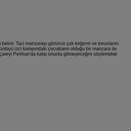
sı belirir. Taci manzarayı görünce çok beğenir ve torunlarını
rüntüyü izci kampındaki çocukların olduğu bir manzara ile
aci çareyi Perihan'da kalıp onunla gitmeyeceğini söylemekte