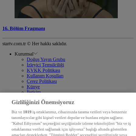
16. Bölüm Fragmanı
startv.com.tr © Her hakkı saklıdır.
Kurumsal
Doğuş Yayın Grubu
İzleyici Temsilciliği
KVKK Politikası
Kullanım Koşulları
Çerez Politikası
Künye
İletişim
Frekans
Gizliliğinizi Önemsiyoruz
DYG Televizyonlar
NTV
Biz ve
1019
iş ortaklarımız, cihazınızda tarama verileri veya benzersiz
STAR
tanımlayıcılar gibi kişisel verileri depolar ve bunlara erişim sağlarız.
EURO STAR
"Kabul Ediyorum" seçeneğini seçtiğinizde izleme teknolojileri "biz ve iş
KRAL POP TV
ortaklarımız verileri sağlamak için işliyoruz" başlığı altında gösterilen
DYG Radyolar
amaçları desteklerken, "Tümünü Reddet" seçeneğini seçtiğinizde veya
NTV RADYO