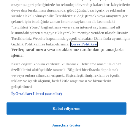
onayınızı geri çektiğinizde bu teknoloji devre dışı kalacaktır. İzleyicilerin
KRAL FM
KRAL POP
devre dışı bırakılması durumunda, gördüğünüz bazı içerik ve reklamlar
EKSEN
sizinle alakalı olmayabilir. Tercihlerinizi değiştirmek veya onayınızı geri
VOYAGE
çekmek için istediğiniz zaman internet sayfasının alt kısmındaki
DYG Dijital
"Tercihleri Yönet" bağlantısına veya varsa internet sayfasının sol alt
ntv.com.tr
kısmındaki yüzen simgeye tıklayarak bu menüye yeniden ulaşabilirsiniz.
ntvspor.net
Tercihleriniz Website kapsamında geçerli olacaktır. Daha fazla ayrıntı için
secim.ntv.com.tr
Gizlilik Politikamıza bakabilirsiniz.
Çerez Politikasi
startv.com.tr
Veriler, tarafımızca veya ortaklarımız tarafından şu amaçlarla
kralmuzik.com.tr
işlenir:
puhutv.com
Kesin coğrafi konum verilerini kullanmak. Belirleme amacı ile cihaz
özelliklerini aktif şekilde taramak. Bilgileri bir cihazda depolamak
ve/veya onlara cihazdan erişmek. Kişiselleştirilmiş reklam ve içerik,
reklam ve içerik ölçümü, hedef kitle araştırması ve hizmetlerin
geliştirilmesi.
İş Ortakları Listesi (satıcılar)
Kabul ediyorum
Amaçları Göster