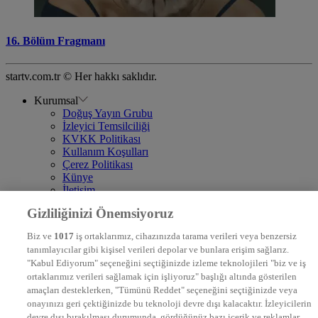
16. Bölüm Fragmanı
startv.com.tr © Her hakkı saklıdır.
Kurumsal
Doğuş Yayın Grubu
İzleyici Temsilciliği
KVKK Politikası
Kullanım Koşulları
Çerez Politikası
Künye
İletişim
Frekans
Gizliliğinizi Önemsiyoruz
DYG Televizyonlar
NTV
Biz ve
1017
iş ortaklarımız, cihazınızda tarama verileri veya benzersiz
STAR
tanımlayıcılar gibi kişisel verileri depolar ve bunlara erişim sağlarız.
EURO STAR
"Kabul Ediyorum" seçeneğini seçtiğinizde izleme teknolojileri "biz ve iş
KRAL POP TV
ortaklarımız verileri sağlamak için işliyoruz" başlığı altında gösterilen
DYG Radyolar
amaçları desteklerken, "Tümünü Reddet" seçeneğini seçtiğinizde veya
NTV RADYO
onayınızı geri çektiğinizde bu teknoloji devre dışı kalacaktır. İzleyicilerin
KRAL FM
KRAL POP
devre dışı bırakılması durumunda, gördüğünüz bazı içerik ve reklamlar