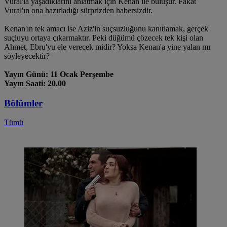
Vural'la yaşadıklarını anlatmak için Kenan ile buluşur. Fakat
Vural'ın ona hazırladığı sürprizden habersizdir.
Kenan'ın tek amacı ise Aziz'in suçsuzluğunu kanıtlamak, gerçek
suçluyu ortaya çıkarmaktır. Peki düğümü çözecek tek kişi olan
Ahmet, Ebru'yu ele verecek midir? Yoksa Kenan'a yine yalan mı
söyleyecektir?
Yayın Günü: 11 Ocak Perşembe
Yayın Saati: 20.00
Bölümler
Tümü