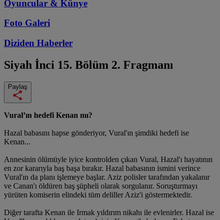
Oyuncular & Künye
Foto Galeri
Diziden
Haberler
Siyah İnci
15. Bölüm 2. Fragmanı
Paylaş
Vural’ın hedefi Kenan mı?
Hazal babasını hapse gönderiyor, Vural'ın şimdiki hedefi ise
Kenan...
Annesinin ölümüyle iyice kontrolden çıkan Vural, Hazal'ı hayatının
en zor kararıyla baş başa bırakır. Hazal babasının ismini verince
Vural'ın da planı işlemeye başlar. Aziz polisler tarafından yakalanır
ve Canan'ı öldüren baş şüpheli olarak sorgulanır. Soruşturmayı
yürüten komiserin elindeki tüm deliller Aziz'i göstermektedir.
Diğer tarafta Kenan ile Irmak yıldırım nikahı ile evlenirler. Hazal ise