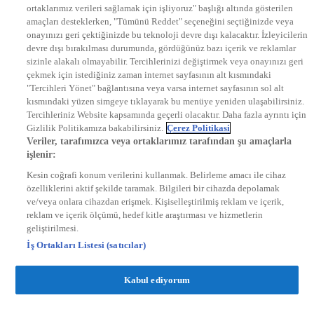
ortaklarımız verileri sağlamak için işliyoruz" başlığı altında gösterilen
DYG Radyolar
amaçları desteklerken, "Tümünü Reddet" seçeneğini seçtiğinizde veya
NTV RADYO
onayınızı geri çektiğinizde bu teknoloji devre dışı kalacaktır. İzleyicilerin
KRAL FM
KRAL POP
devre dışı bırakılması durumunda, gördüğünüz bazı içerik ve reklamlar
EKSEN
sizinle alakalı olmayabilir. Tercihlerinizi değiştirmek veya onayınızı geri
VOYAGE
çekmek için istediğiniz zaman internet sayfasının alt kısmındaki
DYG Dijital
"Tercihleri Yönet" bağlantısına veya varsa internet sayfasının sol alt
ntv.com.tr
kısmındaki yüzen simgeye tıklayarak bu menüye yeniden ulaşabilirsiniz.
ntvspor.net
Tercihleriniz Website kapsamında geçerli olacaktır. Daha fazla ayrıntı için
secim.ntv.com.tr
Gizlilik Politikamıza bakabilirsiniz.
Çerez Politikasi
startv.com.tr
Veriler, tarafımızca veya ortaklarımız tarafından şu amaçlarla
kralmuzik.com.tr
işlenir:
puhutv.com
Kesin coğrafi konum verilerini kullanmak. Belirleme amacı ile cihaz
özelliklerini aktif şekilde taramak. Bilgileri bir cihazda depolamak
ve/veya onlara cihazdan erişmek. Kişiselleştirilmiş reklam ve içerik,
reklam ve içerik ölçümü, hedef kitle araştırması ve hizmetlerin
geliştirilmesi.
İş Ortakları Listesi (satıcılar)
Kabul ediyorum