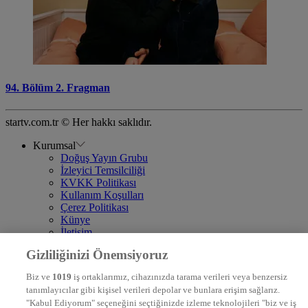
94. Bölüm 2. Fragman
startv.com.tr © Her hakkı saklıdır.
Kurumsal
Doğuş Yayın Grubu
İzleyici Temsilciliği
KVKK Politikası
Kullanım Koşulları
Çerez Politikası
Künye
İletişim
Frekans
Gizliliğinizi Önemsiyoruz
DYG Televizyonlar
NTV
Biz ve
1019
iş ortaklarımız, cihazınızda tarama verileri veya benzersiz
STAR
tanımlayıcılar gibi kişisel verileri depolar ve bunlara erişim sağlarız.
EURO STAR
"Kabul Ediyorum" seçeneğini seçtiğinizde izleme teknolojileri "biz ve iş
KRAL POP TV