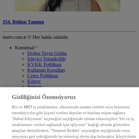
354. Bölüm Tanıtım
startv.com.tr © Her hakkı saklıdır.
Kurumsal
Doğuş Yayın Grubu
İzleyici Temsilciliği
KVKK Politikası
Kullanım Koşulları
Çerez Politikası
Künye
İletişim
Frekans
Gizliliğinizi Önemsiyoruz
DYG Televizyonlar
NTV
Biz ve
1017
iş ortaklarımız, cihazınızda tarama verileri veya benzersiz
STAR
tanımlayıcılar gibi kişisel verileri depolar ve bunlara erişim sağlarız.
EURO STAR
"Kabul Ediyorum" seçeneğini seçtiğinizde izleme teknolojileri "biz ve iş
KRAL POP TV
ortaklarımız verileri sağlamak için işliyoruz" başlığı altında gösterilen
DYG Radyolar
amaçları desteklerken, "Tümünü Reddet" seçeneğini seçtiğinizde veya
NTV RADYO
onayınızı geri çektiğinizde bu teknoloji devre dışı kalacaktır. İzleyicilerin
KRAL FM