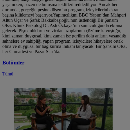
yaşanırken, bazen de buluşma teklifleri reddediliyor. Ancak her
durumda, gerçeğin peşine düşen bu program, izleyicilerini ekran
başına kilitlemeyi başarıyor.Yapımcılığını BBO Yapım’dan Mahperi
Altun Uçar ve Şafak Bakkalbaşıoğlu'nun üstlendiği Bir Şansım
Olsa, Klinik Psikolog Dr. Aslı Özkaya’nın sunuculuğunda ekrana
gelecek. Pişmanlıkların ve vicdan azaplarının çözüme kavuştuğu,
kimi zaman duygusal, kimi zaman ise gerilim dolu anların yaşandığı
sahnelere ev sahipliği yapan program, izleyicilere hikayelere ortak
olma ve duygusal bir bağ kurma imkanı tanıyacak. Bir Şansım Olsa,
her Cumartesi ve Pazar Star’da.
Bölümler
Tümü