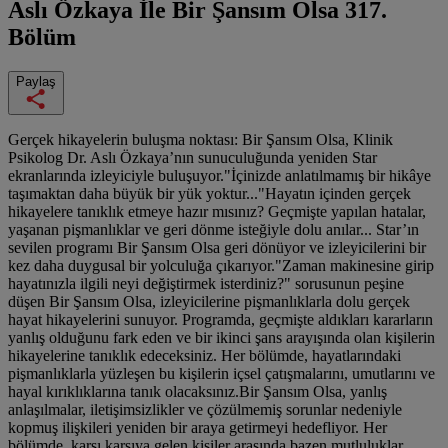
Aslı Özkaya İle Bir Şansım Olsa
317.
Bölüm
Paylaş
Gerçek hikayelerin buluşma noktası: Bir Şansım Olsa, Klinik
Psikolog Dr. Aslı Özkaya’nın sunuculuğunda yeniden Star
ekranlarında izleyiciyle buluşuyor."İçinizde anlatılmamış bir hikâye
taşımaktan daha büyük bir yük yoktur..."Hayatın içinden gerçek
hikayelere tanıklık etmeye hazır mısınız? Geçmişte yapılan hatalar,
yaşanan pişmanlıklar ve geri dönme isteğiyle dolu anılar... Star’ın
sevilen programı Bir Şansım Olsa geri dönüyor ve izleyicilerini bir
kez daha duygusal bir yolculuğa çıkarıyor."Zaman makinesine girip
hayatınızla ilgili neyi değiştirmek isterdiniz?" sorusunun peşine
düşen Bir Şansım Olsa, izleyicilerine pişmanlıklarla dolu gerçek
hayat hikayelerini sunuyor. Programda, geçmişte aldıkları kararların
yanlış olduğunu fark eden ve bir ikinci şans arayışında olan kişilerin
hikayelerine tanıklık edeceksiniz. Her bölümde, hayatlarındaki
pişmanlıklarla yüzleşen bu kişilerin içsel çatışmalarını, umutlarını ve
hayal kırıklıklarına tanık olacaksınız.Bir Şansım Olsa, yanlış
anlaşılmalar, iletişimsizlikler ve çözülmemiş sorunlar nedeniyle
kopmuş ilişkileri yeniden bir araya getirmeyi hedefliyor. Her
bölümde, karşı karşıya gelen kişiler arasında bazen mutluluklar