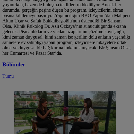
yaşanırken, bazen de buluşma teklifleri reddediliyor. Ancak her
durumda, gerçeğin peşine düşen bu program, izleyicilerini ekran
başına kilitlemeyi başarıyor.Yapımcılığını BBO Yapım’dan Mahperi
Altun Uçar ve Şafak Bakkalbaşıoğlu'nun üstlendiği Bir Şansım
Olsa, Klinik Psikolog Dr. Aslı Özkaya’nın sunuculuğunda ekrana
gelecek. Pişmanlıkların ve vicdan azaplarının çözüme kavuştuğu,
kimi zaman duygusal, kimi zaman ise gerilim dolu anların yaşandığı
sahnelere ev sahipliği yapan program, izleyicilere hikayelere ortak
olma ve duygusal bir bağ kurma imkanı tanıyacak. Bir Şansım Olsa,
her Cumartesi ve Pazar Star’da.
Bölümler
Tümü