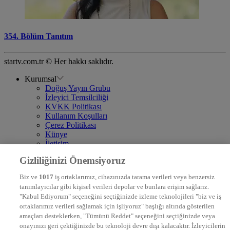
354. Bölüm Tanıtım
startv.com.tr © Her hakkı saklıdır.
Kurumsal
Doğuş Yayın Grubu
İzleyici Temsilciliği
KVKK Politikası
Kullanım Koşulları
Çerez Politikası
Künye
İletişim
Frekans
Gizliliğinizi Önemsiyoruz
DYG Televizyonlar
NTV
Biz ve
1017
iş ortaklarımız, cihazınızda tarama verileri veya benzersiz
STAR
tanımlayıcılar gibi kişisel verileri depolar ve bunlara erişim sağlarız.
EURO STAR
"Kabul Ediyorum" seçeneğini seçtiğinizde izleme teknolojileri "biz ve iş
KRAL POP TV
ortaklarımız verileri sağlamak için işliyoruz" başlığı altında gösterilen
DYG Radyolar
amaçları desteklerken, "Tümünü Reddet" seçeneğini seçtiğinizde veya
NTV RADYO
onayınızı geri çektiğinizde bu teknoloji devre dışı kalacaktır. İzleyicilerin
KRAL FM