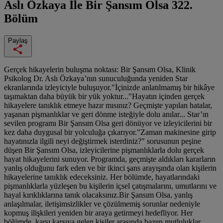
Aslı Özkaya İle Bir Şansım Olsa
322.
Bölüm
Paylaş
Gerçek hikayelerin buluşma noktası: Bir Şansım Olsa, Klinik
Psikolog Dr. Aslı Özkaya’nın sunuculuğunda yeniden Star
ekranlarında izleyiciyle buluşuyor."İçinizde anlatılmamış bir hikâye
taşımaktan daha büyük bir yük yoktur..."Hayatın içinden gerçek
hikayelere tanıklık etmeye hazır mısınız? Geçmişte yapılan hatalar,
yaşanan pişmanlıklar ve geri dönme isteğiyle dolu anılar... Star’ın
sevilen programı Bir Şansım Olsa geri dönüyor ve izleyicilerini bir
kez daha duygusal bir yolculuğa çıkarıyor."Zaman makinesine girip
hayatınızla ilgili neyi değiştirmek isterdiniz?" sorusunun peşine
düşen Bir Şansım Olsa, izleyicilerine pişmanlıklarla dolu gerçek
hayat hikayelerini sunuyor. Programda, geçmişte aldıkları kararların
yanlış olduğunu fark eden ve bir ikinci şans arayışında olan kişilerin
hikayelerine tanıklık edeceksiniz. Her bölümde, hayatlarındaki
pişmanlıklarla yüzleşen bu kişilerin içsel çatışmalarını, umutlarını ve
hayal kırıklıklarına tanık olacaksınız.Bir Şansım Olsa, yanlış
anlaşılmalar, iletişimsizlikler ve çözülmemiş sorunlar nedeniyle
kopmuş ilişkileri yeniden bir araya getirmeyi hedefliyor. Her
bölümde, karşı karşıya gelen kişiler arasında bazen mutluluklar