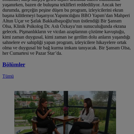
yaşanırken, bazen de buluşma teklifleri reddediliyor. Ancak her
durumda, gerçeğin peşine düşen bu program, izleyicilerini ekran
başına kilitlemeyi başarıyor.Yapımcılığını BBO Yapım’dan Mahperi
Altun Uçar ve Şafak Bakkalbaşıoğlu'nun üstlendiği Bir Şansım
Olsa, Klinik Psikolog Dr. Aslı Özkaya’nın sunuculuğunda ekrana
gelecek. Pişmanlıkların ve vicdan azaplarının çözüme kavuştuğu,
kimi zaman duygusal, kimi zaman ise gerilim dolu anların yaşandığı
sahnelere ev sahipliği yapan program, izleyicilere hikayelere ortak
olma ve duygusal bir bağ kurma imkanı tanıyacak. Bir Şansım Olsa,
her Cumartesi ve Pazar Star’da.
Bölümler
Tümü