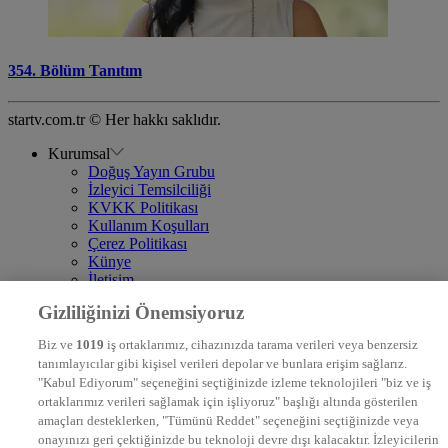
354. Bölüm Tanıtım
startv.com.tr © Her hakkı saklıdır.
Kurumsal
Doğuş Yayın Grubu
İzleyici Temsilciliği
KVKK Politikası
Kullanım Koşulları
Çerez Politikası
Künye
İletişim
Frekans
Gizliliğinizi Önemsiyoruz
DYG Televizyonlar
NTV
Biz ve
1019
iş ortaklarımız, cihazınızda tarama verileri veya benzersiz
STAR
tanımlayıcılar gibi kişisel verileri depolar ve bunlara erişim sağlarız.
EURO STAR
"Kabul Ediyorum" seçeneğini seçtiğinizde izleme teknolojileri "biz ve iş
KRAL POP TV
ortaklarımız verileri sağlamak için işliyoruz" başlığı altında gösterilen
DYG Radyolar
amaçları desteklerken, "Tümünü Reddet" seçeneğini seçtiğinizde veya
NTV RADYO
onayınızı geri çektiğinizde bu teknoloji devre dışı kalacaktır. İzleyicilerin
KRAL FM