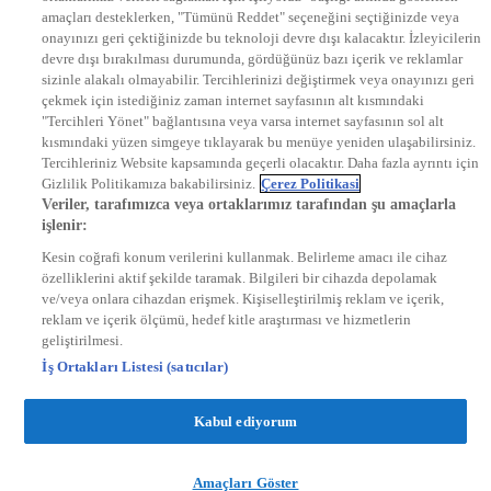
DYG Radyolar
amaçları desteklerken, "Tümünü Reddet" seçeneğini seçtiğinizde veya
NTV RADYO
onayınızı geri çektiğinizde bu teknoloji devre dışı kalacaktır. İzleyicilerin
KRAL FM
KRAL POP
devre dışı bırakılması durumunda, gördüğünüz bazı içerik ve reklamlar
EKSEN
sizinle alakalı olmayabilir. Tercihlerinizi değiştirmek veya onayınızı geri
VOYAGE
çekmek için istediğiniz zaman internet sayfasının alt kısmındaki
DYG Dijital
"Tercihleri Yönet" bağlantısına veya varsa internet sayfasının sol alt
ntv.com.tr
kısmındaki yüzen simgeye tıklayarak bu menüye yeniden ulaşabilirsiniz.
ntvspor.net
Tercihleriniz Website kapsamında geçerli olacaktır. Daha fazla ayrıntı için
secim.ntv.com.tr
Gizlilik Politikamıza bakabilirsiniz.
Çerez Politikasi
startv.com.tr
Veriler, tarafımızca veya ortaklarımız tarafından şu amaçlarla
kralmuzik.com.tr
işlenir:
puhutv.com
Kesin coğrafi konum verilerini kullanmak. Belirleme amacı ile cihaz
özelliklerini aktif şekilde taramak. Bilgileri bir cihazda depolamak
ve/veya onlara cihazdan erişmek. Kişiselleştirilmiş reklam ve içerik,
reklam ve içerik ölçümü, hedef kitle araştırması ve hizmetlerin
geliştirilmesi.
İş Ortakları Listesi (satıcılar)
Kabul ediyorum
Amaçları Göster