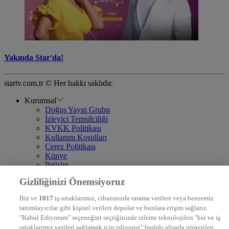
Yakında Star'da!
startv.com.tr © Her hakkı saklıdır.
Kurumsal
Doğuş Yayın Grubu
İzleyici Temsilciliği
KVKK Politikası
Kullanım Koşulları
Çerez Politikası
Künye
İletişim
Frekans
Gizliliğinizi Önemsiyoruz
DYG Televizyonlar
NTV
Biz ve
1017
iş ortaklarımız, cihazınızda tarama verileri veya benzersiz
STAR
tanımlayıcılar gibi kişisel verileri depolar ve bunlara erişim sağlarız.
EURO STAR
"Kabul Ediyorum" seçeneğini seçtiğinizde izleme teknolojileri "biz ve iş
KRAL POP TV
ortaklarımız verileri sağlamak için işliyoruz" başlığı altında gösterilen