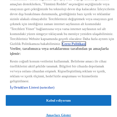
DYG Radyolar
amaçları desteklerken, "Tümünü Reddet" seçeneğini seçtiğinizde veya
NTV RADYO
onayınızı geri çektiğinizde bu teknoloji devre dışı kalacaktır. İzleyicilerin
KRAL FM
KRAL POP
devre dışı bırakılması durumunda, gördüğünüz bazı içerik ve reklamlar
EKSEN
sizinle alakalı olmayabilir. Tercihlerinizi değiştirmek veya onayınızı geri
VOYAGE
çekmek için istediğiniz zaman internet sayfasının alt kısmındaki
DYG Dijital
"Tercihleri Yönet" bağlantısına veya varsa internet sayfasının sol alt
ntv.com.tr
kısmındaki yüzen simgeye tıklayarak bu menüye yeniden ulaşabilirsiniz.
ntvspor.net
Tercihleriniz Website kapsamında geçerli olacaktır. Daha fazla ayrıntı için
secim.ntv.com.tr
Gizlilik Politikamıza bakabilirsiniz.
Çerez Politikasi
startv.com.tr
Veriler, tarafımızca veya ortaklarımız tarafından şu amaçlarla
kralmuzik.com.tr
işlenir:
puhutv.com
Kesin coğrafi konum verilerini kullanmak. Belirleme amacı ile cihaz
özelliklerini aktif şekilde taramak. Bilgileri bir cihazda depolamak
ve/veya onlara cihazdan erişmek. Kişiselleştirilmiş reklam ve içerik,
reklam ve içerik ölçümü, hedef kitle araştırması ve hizmetlerin
geliştirilmesi.
İş Ortakları Listesi (satıcılar)
Kabul ediyorum
Amaçları Göster