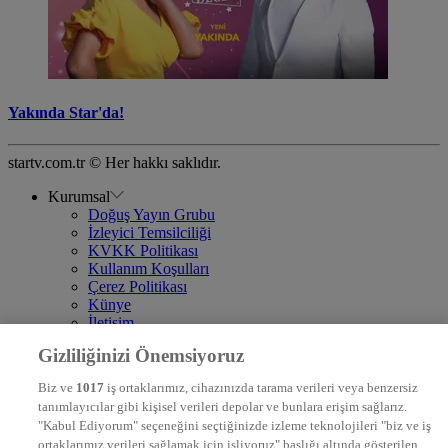
Yakında Star'da!
startv.com.tr © Her hakkı saklıdır.
Kurumsal
Doğuş Yayın Grubu
İzleyici Temsilciliği
KVKK Politikası
Kullanım Koşulları
Çerez Politikası
Künye
İletişim
Frekans
Gizliliğinizi Önemsiyoruz
DYG Televizyonlar
NTV
Biz ve
1017
iş ortaklarımız, cihazınızda tarama verileri veya benzersiz
STAR
tanımlayıcılar gibi kişisel verileri depolar ve bunlara erişim sağlarız.
EURO STAR
"Kabul Ediyorum" seçeneğini seçtiğinizde izleme teknolojileri "biz ve iş
KRAL POP TV
ortaklarımız verileri sağlamak için işliyoruz" başlığı altında gösterilen