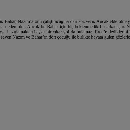
ir. Bahar, Nazım’a onu çalıştıracağına dair söz verir. Ancak elde olm
asına neden olur. Ancak bu Bahar için hiç beklenmedik bir arkadaştır.
kopya hazırlamaktan başka bir çıkar yol da bulamaz. Eren’e dediklerini
bi seven Nazım ve Bahar’ın dört çocuğu ile birlikte hayata gülen gözlerl