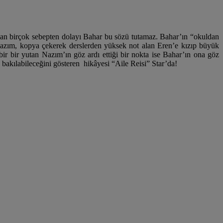
ayan birçok sebepten dolayı Bahar bu sözü tutamaz. Bahar’ın “okuldan
 Nazım, kopya çekerek derslerden yüksek not alan Eren’e kızıp büyük
 bir bir yutan Nazım’ın göz ardı ettiği bir nokta ise Bahar’ın ona göz
e bakılabileceğini gösteren hikâyesi “Aile Reisi” Star’da!