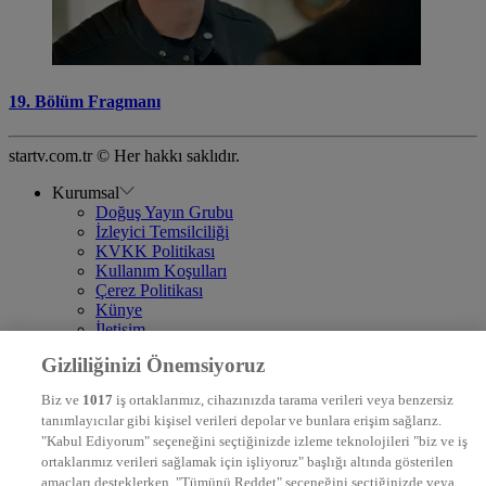
19. Bölüm Fragmanı
startv.com.tr © Her hakkı saklıdır.
Kurumsal
Doğuş Yayın Grubu
İzleyici Temsilciliği
KVKK Politikası
Kullanım Koşulları
Çerez Politikası
Künye
İletişim
Frekans
Gizliliğinizi Önemsiyoruz
DYG Televizyonlar
NTV
Biz ve
1017
iş ortaklarımız, cihazınızda tarama verileri veya benzersiz
STAR
tanımlayıcılar gibi kişisel verileri depolar ve bunlara erişim sağlarız.
EURO STAR
"Kabul Ediyorum" seçeneğini seçtiğinizde izleme teknolojileri "biz ve iş
KRAL POP TV
ortaklarımız verileri sağlamak için işliyoruz" başlığı altında gösterilen
DYG Radyolar
amaçları desteklerken, "Tümünü Reddet" seçeneğini seçtiğinizde veya
NTV RADYO