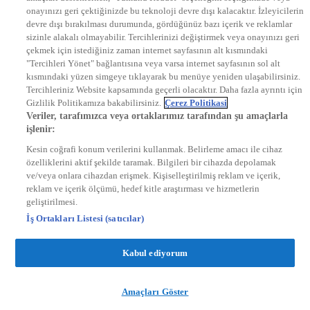
onayınızı geri çektiğinizde bu teknoloji devre dışı kalacaktır. İzleyicilerin
KRAL FM
KRAL POP
devre dışı bırakılması durumunda, gördüğünüz bazı içerik ve reklamlar
EKSEN
sizinle alakalı olmayabilir. Tercihlerinizi değiştirmek veya onayınızı geri
VOYAGE
çekmek için istediğiniz zaman internet sayfasının alt kısmındaki
DYG Dijital
"Tercihleri Yönet" bağlantısına veya varsa internet sayfasının sol alt
ntv.com.tr
kısmındaki yüzen simgeye tıklayarak bu menüye yeniden ulaşabilirsiniz.
ntvspor.net
Tercihleriniz Website kapsamında geçerli olacaktır. Daha fazla ayrıntı için
secim.ntv.com.tr
Gizlilik Politikamıza bakabilirsiniz.
Çerez Politikasi
startv.com.tr
Veriler, tarafımızca veya ortaklarımız tarafından şu amaçlarla
kralmuzik.com.tr
işlenir:
puhutv.com
Kesin coğrafi konum verilerini kullanmak. Belirleme amacı ile cihaz
özelliklerini aktif şekilde taramak. Bilgileri bir cihazda depolamak
ve/veya onlara cihazdan erişmek. Kişiselleştirilmiş reklam ve içerik,
reklam ve içerik ölçümü, hedef kitle araştırması ve hizmetlerin
geliştirilmesi.
İş Ortakları Listesi (satıcılar)
Kabul ediyorum
Amaçları Göster