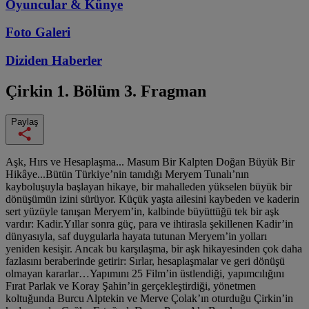
Oyuncular & Künye
Foto Galeri
Diziden
Haberler
Çirkin
1. Bölüm 3. Fragman
Paylaş
Aşk, Hırs ve Hesaplaşma... Masum Bir Kalpten Doğan Büyük Bir
Hikâye...Bütün Türkiye’nin tanıdığı Meryem Tunalı’nın
kayboluşuyla başlayan hikaye, bir mahalleden yükselen büyük bir
dönüşümün izini sürüyor. Küçük yaşta ailesini kaybeden ve kaderin
sert yüzüyle tanışan Meryem’in, kalbinde büyüttüğü tek bir aşk
vardır: Kadir.Yıllar sonra güç, para ve ihtirasla şekillenen Kadir’in
dünyasıyla, saf duygularla hayata tutunan Meryem’in yolları
yeniden kesişir. Ancak bu karşılaşma, bir aşk hikayesinden çok daha
fazlasını beraberinde getirir: Sırlar, hesaplaşmalar ve geri dönüşü
olmayan kararlar…Yapımını 25 Film’in üstlendiği, yapımcılığını
Fırat Parlak ve Koray Şahin’in gerçekleştirdiği, yönetmen
koltuğunda Burcu Alptekin ve Merve Çolak’ın oturduğu Çirkin’in