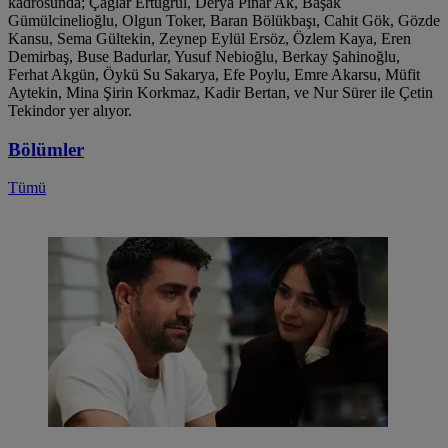
kadrosunda; Çağlar Ertuğrul, Derya Pınar Ak, Başak
Gümülcinelioğlu, Olgun Toker, Baran Bölükbaşı, Cahit Gök, Gözde
Kansu, Sema Gültekin, Zeynep Eylül Ersöz, Özlem Kaya, Eren
Demirbaş, Buse Badurlar, Yusuf Nebioğlu, Berkay Şahinoğlu,
Ferhat Akgün, Öykü Su Sakarya, Efe Poylu, Emre Akarsu, Müfit
Aytekin, Mina Şirin Korkmaz, Kadir Bertan, ve Nur Sürer ile Çetin
Tekindor yer alıyor.
Bölümler
Tümü