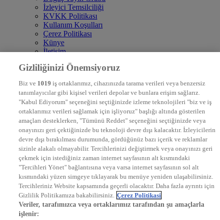
İzleyici Temsilciliği
KVKK Politikası
Kullanım Koşulları
Çerez Politikası
Künye
İletişim
Frekans
Gizliliğinizi Önemsiyoruz
DYG Televizyonlar
NTV
Biz ve
1019
iş ortaklarımız, cihazınızda tarama verileri veya benzersiz
STAR
tanımlayıcılar gibi kişisel verileri depolar ve bunlara erişim sağlarız.
EURO STAR
"Kabul Ediyorum" seçeneğini seçtiğinizde izleme teknolojileri "biz ve iş
KRAL POP TV
ortaklarımız verileri sağlamak için işliyoruz" başlığı altında gösterilen
DYG Radyolar
amaçları desteklerken, "Tümünü Reddet" seçeneğini seçtiğinizde veya
NTV RADYO
onayınızı geri çektiğinizde bu teknoloji devre dışı kalacaktır. İzleyicilerin
KRAL FM
KRAL POP
devre dışı bırakılması durumunda, gördüğünüz bazı içerik ve reklamlar
EKSEN
sizinle alakalı olmayabilir. Tercihlerinizi değiştirmek veya onayınızı geri
VOYAGE
çekmek için istediğiniz zaman internet sayfasının alt kısmındaki
DYG Dijital
"Tercihleri Yönet" bağlantısına veya varsa internet sayfasının sol alt
ntv.com.tr
kısmındaki yüzen simgeye tıklayarak bu menüye yeniden ulaşabilirsiniz.
ntvspor.net
Tercihleriniz Website kapsamında geçerli olacaktır. Daha fazla ayrıntı için
secim.ntv.com.tr
Gizlilik Politikamıza bakabilirsiniz.
Çerez Politikasi
startv.com.tr
Veriler, tarafımızca veya ortaklarımız tarafından şu amaçlarla
kralmuzik.com.tr
işlenir:
puhutv.com