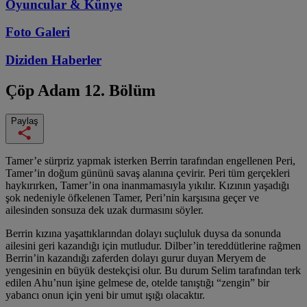
Oyuncular & Künye
Foto Galeri
Diziden
Haberler
Çöp Adam
12. Bölüm
Paylaş
Tamer’e sürpriz yapmak isterken Berrin tarafından engellenen Peri,
Tamer’in doğum gününü savaş alanına çevirir. Peri tüm gerçekleri
haykırırken, Tamer’in ona inanmamasıyla yıkılır. Kızının yaşadığı
şok nedeniyle öfkelenen Tamer, Peri’nin karşısına geçer ve
ailesinden sonsuza dek uzak durmasını söyler.
Berrin kızına yaşattıklarından dolayı suçluluk duysa da sonunda
ailesini geri kazandığı için mutludur. Dilber’in tereddütlerine rağmen
Berrin’in kazandığı zaferden dolayı gurur duyan Meryem de
yengesinin en büyük destekçisi olur. Bu durum Selim tarafından terk
edilen Ahu’nun işine gelmese de, otelde tanıştığı “zengin” bir
yabancı onun için yeni bir umut ışığı olacaktır.