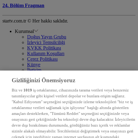
24. Bölüm Fragman
startv.com.tr © Her hakkı saklıdır.
Kurumsal
Doğuş Yayın Grubu
İzleyici Temsilciliği
KVKK Politikası
Kullanım Koşulları
Çerez Politikası
Künye
İletişim
Frekans
Gizliliğinizi Önemsiyoruz
DYG Televizyonlar
NTV
Biz ve
1019
iş ortaklarımız, cihazınızda tarama verileri veya benzersiz
STAR
tanımlayıcılar gibi kişisel verileri depolar ve bunlara erişim sağlarız.
EURO STAR
"Kabul Ediyorum" seçeneğini seçtiğinizde izleme teknolojileri "biz ve iş
KRAL POP TV
ortaklarımız verileri sağlamak için işliyoruz" başlığı altında gösterilen
DYG Radyolar
amaçları desteklerken, "Tümünü Reddet" seçeneğini seçtiğinizde veya
NTV RADYO
onayınızı geri çektiğinizde bu teknoloji devre dışı kalacaktır. İzleyicilerin
KRAL FM
KRAL POP
devre dışı bırakılması durumunda, gördüğünüz bazı içerik ve reklamlar
EKSEN
sizinle alakalı olmayabilir. Tercihlerinizi değiştirmek veya onayınızı geri
VOYAGE
çekmek için istediğiniz zaman internet sayfasının alt kısmındaki