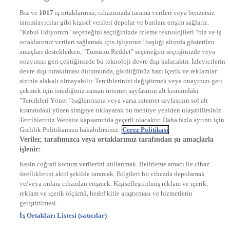
NTV
Biz ve
1017
iş ortaklarımız, cihazınızda tarama verileri veya benzersiz
STAR
tanımlayıcılar gibi kişisel verileri depolar ve bunlara erişim sağlarız.
EURO STAR
"Kabul Ediyorum" seçeneğini seçtiğinizde izleme teknolojileri "biz ve iş
KRAL POP TV
ortaklarımız verileri sağlamak için işliyoruz" başlığı altında gösterilen
DYG Radyolar
amaçları desteklerken, "Tümünü Reddet" seçeneğini seçtiğinizde veya
NTV RADYO
onayınızı geri çektiğinizde bu teknoloji devre dışı kalacaktır. İzleyicilerin
KRAL FM
KRAL POP
devre dışı bırakılması durumunda, gördüğünüz bazı içerik ve reklamlar
EKSEN
sizinle alakalı olmayabilir. Tercihlerinizi değiştirmek veya onayınızı geri
VOYAGE
çekmek için istediğiniz zaman internet sayfasının alt kısmındaki
DYG Dijital
"Tercihleri Yönet" bağlantısına veya varsa internet sayfasının sol alt
ntv.com.tr
kısmındaki yüzen simgeye tıklayarak bu menüye yeniden ulaşabilirsiniz.
ntvspor.net
Tercihleriniz Website kapsamında geçerli olacaktır. Daha fazla ayrıntı için
secim.ntv.com.tr
Gizlilik Politikamıza bakabilirsiniz.
Çerez Politikasi
startv.com.tr
Veriler, tarafımızca veya ortaklarımız tarafından şu amaçlarla
kralmuzik.com.tr
işlenir:
puhutv.com
Kesin coğrafi konum verilerini kullanmak. Belirleme amacı ile cihaz
özelliklerini aktif şekilde taramak. Bilgileri bir cihazda depolamak
ve/veya onlara cihazdan erişmek. Kişiselleştirilmiş reklam ve içerik,
reklam ve içerik ölçümü, hedef kitle araştırması ve hizmetlerin
geliştirilmesi.
İş Ortakları Listesi (satıcılar)