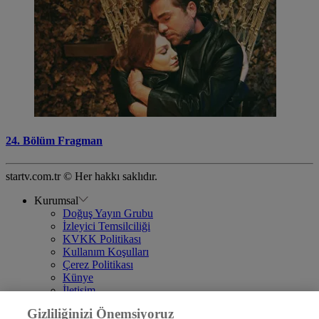
24. Bölüm Fragman
startv.com.tr © Her hakkı saklıdır.
Kurumsal
Doğuş Yayın Grubu
İzleyici Temsilciliği
KVKK Politikası
Kullanım Koşulları
Çerez Politikası
Künye
İletişim
Frekans
Gizliliğinizi Önemsiyoruz
DYG Televizyonlar