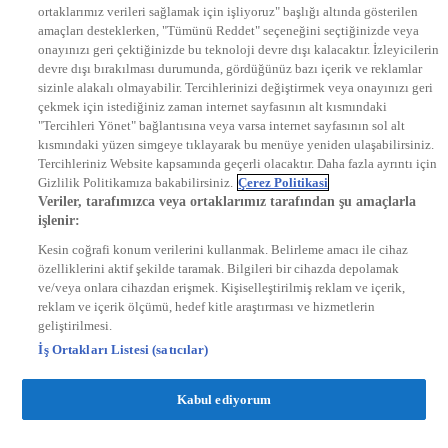
ortaklarımız verileri sağlamak için işliyoruz" başlığı altında gösterilen
DYG Radyolar
amaçları desteklerken, "Tümünü Reddet" seçeneğini seçtiğinizde veya
NTV RADYO
onayınızı geri çektiğinizde bu teknoloji devre dışı kalacaktır. İzleyicilerin
KRAL FM
KRAL POP
devre dışı bırakılması durumunda, gördüğünüz bazı içerik ve reklamlar
EKSEN
sizinle alakalı olmayabilir. Tercihlerinizi değiştirmek veya onayınızı geri
VOYAGE
çekmek için istediğiniz zaman internet sayfasının alt kısmındaki
DYG Dijital
"Tercihleri Yönet" bağlantısına veya varsa internet sayfasının sol alt
ntv.com.tr
kısmındaki yüzen simgeye tıklayarak bu menüye yeniden ulaşabilirsiniz.
ntvspor.net
Tercihleriniz Website kapsamında geçerli olacaktır. Daha fazla ayrıntı için
secim.ntv.com.tr
Gizlilik Politikamıza bakabilirsiniz.
Çerez Politikasi
startv.com.tr
Veriler, tarafımızca veya ortaklarımız tarafından şu amaçlarla
kralmuzik.com.tr
işlenir:
puhutv.com
Kesin coğrafi konum verilerini kullanmak. Belirleme amacı ile cihaz
özelliklerini aktif şekilde taramak. Bilgileri bir cihazda depolamak
ve/veya onlara cihazdan erişmek. Kişiselleştirilmiş reklam ve içerik,
reklam ve içerik ölçümü, hedef kitle araştırması ve hizmetlerin
geliştirilmesi.
İş Ortakları Listesi (satıcılar)
Kabul ediyorum