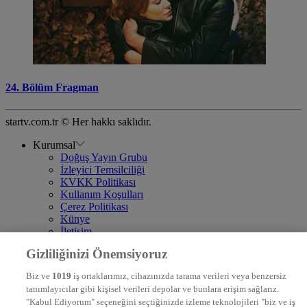
24. Bölüm Fragman
startv.com.tr © Her hakkı saklıdır.
Kurumsal
Doğuş Yayın Grubu
İzleyici Temsilciliği
KVKK Politikası
Kullanım Koşulları
Çerez Politikası
Künye
İletişim
Frekans
Gizliliğinizi Önemsiyoruz
DYG Televizyonlar
NTV
Biz ve
1019
iş ortaklarımız, cihazınızda tarama verileri veya benzersiz
STAR
tanımlayıcılar gibi kişisel verileri depolar ve bunlara erişim sağlarız.
EURO STAR
"Kabul Ediyorum" seçeneğini seçtiğinizde izleme teknolojileri "biz ve iş
KRAL POP TV