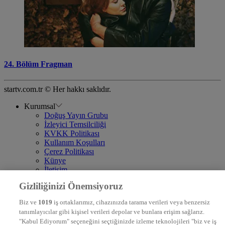
24. Bölüm Fragman
startv.com.tr © Her hakkı saklıdır.
Kurumsal
Doğuş Yayın Grubu
İzleyici Temsilciliği
KVKK Politikası
Kullanım Koşulları
Çerez Politikası
Künye
İletişim
Frekans
Gizliliğinizi Önemsiyoruz
DYG Televizyonlar
NTV
Biz ve
1019
iş ortaklarımız, cihazınızda tarama verileri veya benzersiz
STAR
tanımlayıcılar gibi kişisel verileri depolar ve bunlara erişim sağlarız.
EURO STAR
"Kabul Ediyorum" seçeneğini seçtiğinizde izleme teknolojileri "biz ve iş
KRAL POP TV