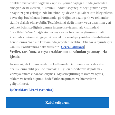
ortaklarımız verileri sağlamak için işliyoruz" başlığı altında gösterilen
DYG Radyolar
amaçları desteklerken, "Tümünü Reddet" seçeneğini seçtiğinizde veya
NTV RADYO
onayınızı geri çektiğinizde bu teknoloji devre dışı kalacaktır. İzleyicilerin
KRAL FM
KRAL POP
devre dışı bırakılması durumunda, gördüğünüz bazı içerik ve reklamlar
EKSEN
sizinle alakalı olmayabilir. Tercihlerinizi değiştirmek veya onayınızı geri
VOYAGE
çekmek için istediğiniz zaman internet sayfasının alt kısmındaki
DYG Dijital
"Tercihleri Yönet" bağlantısına veya varsa internet sayfasının sol alt
ntv.com.tr
kısmındaki yüzen simgeye tıklayarak bu menüye yeniden ulaşabilirsiniz.
ntvspor.net
Tercihleriniz Website kapsamında geçerli olacaktır. Daha fazla ayrıntı için
secim.ntv.com.tr
Gizlilik Politikamıza bakabilirsiniz.
Çerez Politikasi
startv.com.tr
Veriler, tarafımızca veya ortaklarımız tarafından şu amaçlarla
kralmuzik.com.tr
işlenir:
puhutv.com
Kesin coğrafi konum verilerini kullanmak. Belirleme amacı ile cihaz
özelliklerini aktif şekilde taramak. Bilgileri bir cihazda depolamak
ve/veya onlara cihazdan erişmek. Kişiselleştirilmiş reklam ve içerik,
reklam ve içerik ölçümü, hedef kitle araştırması ve hizmetlerin
geliştirilmesi.
İş Ortakları Listesi (satıcılar)
Kabul ediyorum