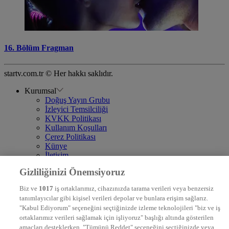
16. Bölüm Fragman
startv.com.tr © Her hakkı saklıdır.
Kurumsal
Doğuş Yayın Grubu
İzleyici Temsilciliği
KVKK Politikası
Kullanım Koşulları
Çerez Politikası
Künye
İletişim
Frekans
Gizliliğinizi Önemsiyoruz
DYG Televizyonlar
NTV
Biz ve
1017
iş ortaklarımız, cihazınızda tarama verileri veya benzersiz
STAR
tanımlayıcılar gibi kişisel verileri depolar ve bunlara erişim sağlarız.
EURO STAR
"Kabul Ediyorum" seçeneğini seçtiğinizde izleme teknolojileri "biz ve iş
KRAL POP TV
ortaklarımız verileri sağlamak için işliyoruz" başlığı altında gösterilen
DYG Radyolar
amaçları desteklerken, "Tümünü Reddet" seçeneğini seçtiğinizde veya
NTV RADYO