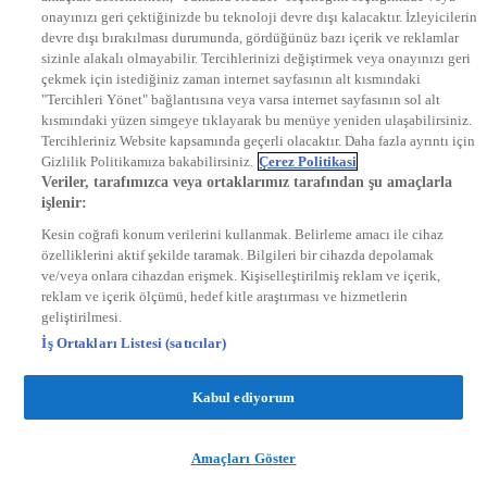
onayınızı geri çektiğinizde bu teknoloji devre dışı kalacaktır. İzleyicilerin
KRAL FM
KRAL POP
devre dışı bırakılması durumunda, gördüğünüz bazı içerik ve reklamlar
EKSEN
sizinle alakalı olmayabilir. Tercihlerinizi değiştirmek veya onayınızı geri
VOYAGE
çekmek için istediğiniz zaman internet sayfasının alt kısmındaki
DYG Dijital
"Tercihleri Yönet" bağlantısına veya varsa internet sayfasının sol alt
ntv.com.tr
kısmındaki yüzen simgeye tıklayarak bu menüye yeniden ulaşabilirsiniz.
ntvspor.net
Tercihleriniz Website kapsamında geçerli olacaktır. Daha fazla ayrıntı için
secim.ntv.com.tr
Gizlilik Politikamıza bakabilirsiniz.
Çerez Politikasi
startv.com.tr
Veriler, tarafımızca veya ortaklarımız tarafından şu amaçlarla
kralmuzik.com.tr
işlenir:
puhutv.com
Kesin coğrafi konum verilerini kullanmak. Belirleme amacı ile cihaz
özelliklerini aktif şekilde taramak. Bilgileri bir cihazda depolamak
ve/veya onlara cihazdan erişmek. Kişiselleştirilmiş reklam ve içerik,
reklam ve içerik ölçümü, hedef kitle araştırması ve hizmetlerin
geliştirilmesi.
İş Ortakları Listesi (satıcılar)
Kabul ediyorum
Amaçları Göster