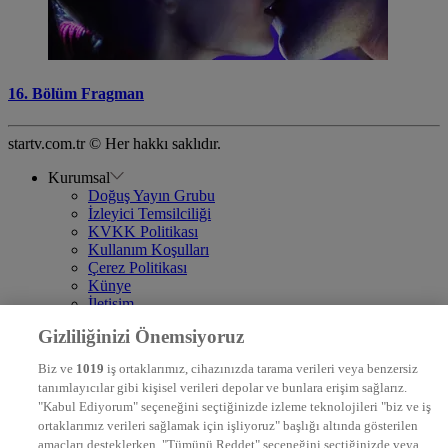
16. Bölüm Fragman
startv.com.tr © Her hakkı saklıdır.
Kurumsal
Doğuş Yayın Grubu
İzleyici Temsilciliği
KVKK Politikası
Kullanım Koşulları
Çerez Politikası
Künye
İletişim
Frekans
Gizliliğinizi Önemsiyoruz
DYG Televizyonlar
NTV
Biz ve
1019
iş ortaklarımız, cihazınızda tarama verileri veya benzersiz
STAR
tanımlayıcılar gibi kişisel verileri depolar ve bunlara erişim sağlarız.
EURO STAR
"Kabul Ediyorum" seçeneğini seçtiğinizde izleme teknolojileri "biz ve iş
KRAL POP TV
ortaklarımız verileri sağlamak için işliyoruz" başlığı altında gösterilen
DYG Radyolar
amaçları desteklerken, "Tümünü Reddet" seçeneğini seçtiğinizde veya
NTV RADYO