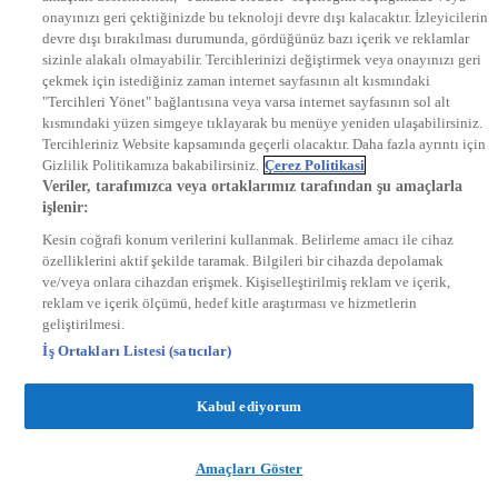
onayınızı geri çektiğinizde bu teknoloji devre dışı kalacaktır. İzleyicilerin
KRAL FM
KRAL POP
devre dışı bırakılması durumunda, gördüğünüz bazı içerik ve reklamlar
EKSEN
sizinle alakalı olmayabilir. Tercihlerinizi değiştirmek veya onayınızı geri
VOYAGE
çekmek için istediğiniz zaman internet sayfasının alt kısmındaki
DYG Dijital
"Tercihleri Yönet" bağlantısına veya varsa internet sayfasının sol alt
ntv.com.tr
kısmındaki yüzen simgeye tıklayarak bu menüye yeniden ulaşabilirsiniz.
ntvspor.net
Tercihleriniz Website kapsamında geçerli olacaktır. Daha fazla ayrıntı için
secim.ntv.com.tr
Gizlilik Politikamıza bakabilirsiniz.
Çerez Politikasi
startv.com.tr
Veriler, tarafımızca veya ortaklarımız tarafından şu amaçlarla
kralmuzik.com.tr
işlenir:
puhutv.com
Kesin coğrafi konum verilerini kullanmak. Belirleme amacı ile cihaz
özelliklerini aktif şekilde taramak. Bilgileri bir cihazda depolamak
ve/veya onlara cihazdan erişmek. Kişiselleştirilmiş reklam ve içerik,
reklam ve içerik ölçümü, hedef kitle araştırması ve hizmetlerin
geliştirilmesi.
İş Ortakları Listesi (satıcılar)
Kabul ediyorum
Amaçları Göster