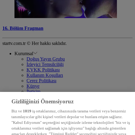
16. Bölüm Fragman
startv.com.tr © Her hakkı saklıdır.
Kurumsal
Doğuş Yayın Grubu
İzleyici Temsilciliği
KVKK Politikası
Kullanım Koşulları
Çerez Politikası
Künye
İletişim
Frekans
Gizliliğinizi Önemsiyoruz
DYG Televizyonlar
NTV
Biz ve
1019
iş ortaklarımız, cihazınızda tarama verileri veya benzersiz
STAR
tanımlayıcılar gibi kişisel verileri depolar ve bunlara erişim sağlarız.
EURO STAR
"Kabul Ediyorum" seçeneğini seçtiğinizde izleme teknolojileri "biz ve iş
KRAL POP TV
ortaklarımız verileri sağlamak için işliyoruz" başlığı altında gösterilen
DYG Radyolar
amaçları desteklerken, "Tümünü Reddet" seçeneğini seçtiğinizde veya
NTV RADYO