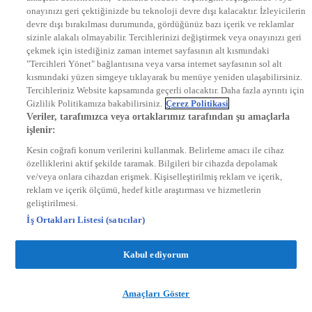
onayınızı geri çektiğinizde bu teknoloji devre dışı kalacaktır. İzleyicilerin
KRAL FM
KRAL POP
devre dışı bırakılması durumunda, gördüğünüz bazı içerik ve reklamlar
EKSEN
sizinle alakalı olmayabilir. Tercihlerinizi değiştirmek veya onayınızı geri
VOYAGE
çekmek için istediğiniz zaman internet sayfasının alt kısmındaki
DYG Dijital
"Tercihleri Yönet" bağlantısına veya varsa internet sayfasının sol alt
ntv.com.tr
kısmındaki yüzen simgeye tıklayarak bu menüye yeniden ulaşabilirsiniz.
ntvspor.net
Tercihleriniz Website kapsamında geçerli olacaktır. Daha fazla ayrıntı için
secim.ntv.com.tr
Gizlilik Politikamıza bakabilirsiniz.
Çerez Politikasi
startv.com.tr
Veriler, tarafımızca veya ortaklarımız tarafından şu amaçlarla
kralmuzik.com.tr
işlenir:
puhutv.com
Kesin coğrafi konum verilerini kullanmak. Belirleme amacı ile cihaz
özelliklerini aktif şekilde taramak. Bilgileri bir cihazda depolamak
ve/veya onlara cihazdan erişmek. Kişiselleştirilmiş reklam ve içerik,
reklam ve içerik ölçümü, hedef kitle araştırması ve hizmetlerin
geliştirilmesi.
İş Ortakları Listesi (satıcılar)
Kabul ediyorum
Amaçları Göster