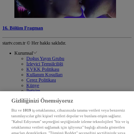
16. Bölüm Fragman
startv.com.tr © Her hakkı saklıdır.
Kurumsal
Doğuş Yayın Grubu
İzleyici Temsilciliği
KVKK Politikası
Kullanım Koşulları
Çerez Politikası
Künye
İletişim
Frekans
Gizliliğinizi Önemsiyoruz
DYG Televizyonlar
NTV
Biz ve
1019
iş ortaklarımız, cihazınızda tarama verileri veya benzersiz
STAR
tanımlayıcılar gibi kişisel verileri depolar ve bunlara erişim sağlarız.
EURO STAR
"Kabul Ediyorum" seçeneğini seçtiğinizde izleme teknolojileri "biz ve iş
KRAL POP TV
ortaklarımız verileri sağlamak için işliyoruz" başlığı altında gösterilen
DYG Radyolar
amaçları desteklerken, "Tümünü Reddet" seçeneğini seçtiğinizde veya
NTV RADYO