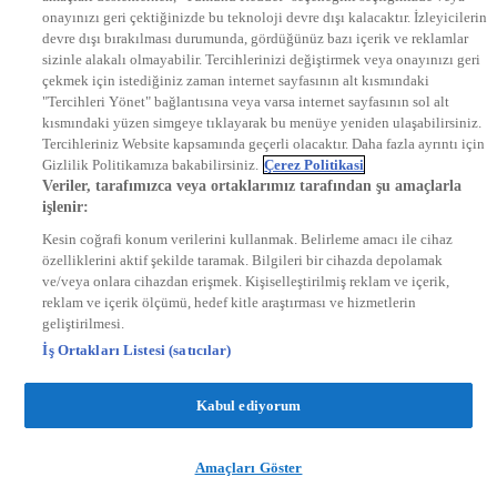
onayınızı geri çektiğinizde bu teknoloji devre dışı kalacaktır. İzleyicilerin
KRAL FM
KRAL POP
devre dışı bırakılması durumunda, gördüğünüz bazı içerik ve reklamlar
EKSEN
sizinle alakalı olmayabilir. Tercihlerinizi değiştirmek veya onayınızı geri
VOYAGE
çekmek için istediğiniz zaman internet sayfasının alt kısmındaki
DYG Dijital
"Tercihleri Yönet" bağlantısına veya varsa internet sayfasının sol alt
ntv.com.tr
kısmındaki yüzen simgeye tıklayarak bu menüye yeniden ulaşabilirsiniz.
ntvspor.net
Tercihleriniz Website kapsamında geçerli olacaktır. Daha fazla ayrıntı için
secim.ntv.com.tr
Gizlilik Politikamıza bakabilirsiniz.
Çerez Politikasi
startv.com.tr
Veriler, tarafımızca veya ortaklarımız tarafından şu amaçlarla
kralmuzik.com.tr
işlenir:
puhutv.com
Kesin coğrafi konum verilerini kullanmak. Belirleme amacı ile cihaz
özelliklerini aktif şekilde taramak. Bilgileri bir cihazda depolamak
ve/veya onlara cihazdan erişmek. Kişiselleştirilmiş reklam ve içerik,
reklam ve içerik ölçümü, hedef kitle araştırması ve hizmetlerin
geliştirilmesi.
İş Ortakları Listesi (satıcılar)
Kabul ediyorum
Amaçları Göster