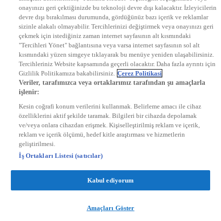
onayınızı geri çektiğinizde bu teknoloji devre dışı kalacaktır. İzleyicilerin
KRAL FM
KRAL POP
devre dışı bırakılması durumunda, gördüğünüz bazı içerik ve reklamlar
EKSEN
sizinle alakalı olmayabilir. Tercihlerinizi değiştirmek veya onayınızı geri
VOYAGE
çekmek için istediğiniz zaman internet sayfasının alt kısmındaki
DYG Dijital
"Tercihleri Yönet" bağlantısına veya varsa internet sayfasının sol alt
ntv.com.tr
kısmındaki yüzen simgeye tıklayarak bu menüye yeniden ulaşabilirsiniz.
ntvspor.net
Tercihleriniz Website kapsamında geçerli olacaktır. Daha fazla ayrıntı için
secim.ntv.com.tr
Gizlilik Politikamıza bakabilirsiniz.
Çerez Politikasi
startv.com.tr
Veriler, tarafımızca veya ortaklarımız tarafından şu amaçlarla
kralmuzik.com.tr
işlenir:
puhutv.com
Kesin coğrafi konum verilerini kullanmak. Belirleme amacı ile cihaz
özelliklerini aktif şekilde taramak. Bilgileri bir cihazda depolamak
ve/veya onlara cihazdan erişmek. Kişiselleştirilmiş reklam ve içerik,
reklam ve içerik ölçümü, hedef kitle araştırması ve hizmetlerin
geliştirilmesi.
İş Ortakları Listesi (satıcılar)
Kabul ediyorum
Amaçları Göster