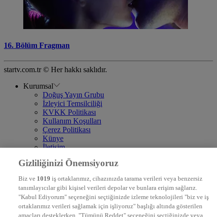
16. Bölüm Fragman
startv.com.tr © Her hakkı saklıdır.
Kurumsal
Doğuş Yayın Grubu
İzleyici Temsilciliği
KVKK Politikası
Kullanım Koşulları
Çerez Politikası
Künye
İletişim
Frekans
Gizliliğinizi Önemsiyoruz
DYG Televizyonlar
NTV
Biz ve
1019
iş ortaklarımız, cihazınızda tarama verileri veya benzersiz
STAR
tanımlayıcılar gibi kişisel verileri depolar ve bunlara erişim sağlarız.
EURO STAR
"Kabul Ediyorum" seçeneğini seçtiğinizde izleme teknolojileri "biz ve iş
KRAL POP TV
ortaklarımız verileri sağlamak için işliyoruz" başlığı altında gösterilen
DYG Radyolar
amaçları desteklerken, "Tümünü Reddet" seçeneğini seçtiğinizde veya
NTV RADYO