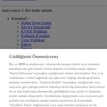
startv.com.tr © Her hakkı saklıdır.
Kurumsal
Doğuş Yayın Grubu
İzleyici Temsilciliği
KVKK Politikası
Kullanım Koşulları
Çerez Politikası
Künye
İletişim
Frekans
Gizliliğinizi Önemsiyoruz
DYG Televizyonlar
NTV
Biz ve
1019
iş ortaklarımız, cihazınızda tarama verileri veya benzersiz
STAR
tanımlayıcılar gibi kişisel verileri depolar ve bunlara erişim sağlarız.
EURO STAR
"Kabul Ediyorum" seçeneğini seçtiğinizde izleme teknolojileri "biz ve iş
KRAL POP TV
ortaklarımız verileri sağlamak için işliyoruz" başlığı altında gösterilen
DYG Radyolar
amaçları desteklerken, "Tümünü Reddet" seçeneğini seçtiğinizde veya
NTV RADYO
onayınızı geri çektiğinizde bu teknoloji devre dışı kalacaktır. İzleyicilerin
KRAL FM
devre dışı bırakılması durumunda, gördüğünüz bazı içerik ve reklamlar
KRAL POP
EKSEN
sizinle alakalı olmayabilir. Tercihlerinizi değiştirmek veya onayınızı geri
VOYAGE
çekmek için istediğiniz zaman internet sayfasının alt kısmındaki
DYG Dijital
"Tercihleri Yönet" bağlantısına veya varsa internet sayfasının sol alt