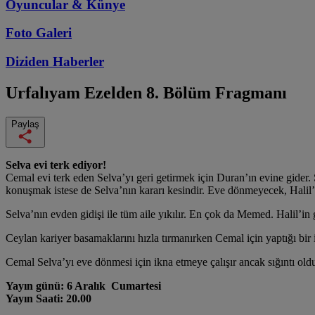
Oyuncular & Künye
Foto Galeri
Diziden
Haberler
Urfalıyam Ezelden
8. Bölüm Fragmanı
Paylaş
Selva evi terk ediyor!
Cemal evi terk eden Selva’yı geri getirmek için Duran’ın evine gider. 
konuşmak istese de Selva’nın kararı kesindir. Eve dönmeyecek, Halil’l
Selva’nın evden gidişi ile tüm aile yıkılır. En çok da Memed. Halil’i
Ceylan kariyer basamaklarını hızla tırmanırken Cemal için yaptığı bir 
Cemal Selva’yı eve dönmesi için ikna etmeye çalışır ancak sığıntı ol
Yayın günü: 6 Aralık Cumartesi
Yayın Saati: 20.00