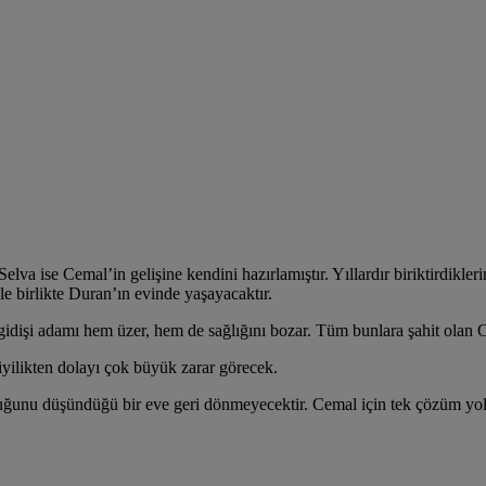
Selva ise Cemal’in gelişine kendini hazırlamıştır. Yıllardır biriktirdikl
e birlikte Duran’ın evinde yaşayacaktır.
n gidişi adamı hem üzer, hem de sağlığını bozar. Tüm bunlara şahit olan
iyilikten dolayı çok büyük zarar görecek.
duğunu düşündüğü bir eve geri dönmeyecektir. Cemal için tek çözüm yol