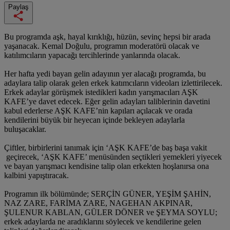
Paylaş
Bu programda aşk, hayal kırıklığı, hüzün, sevinç hepsi bir arada
yaşanacak. Kemal Doğulu, programın moderatörü olacak ve
katılımcıların yapacağı tercihlerinde yanlarında olacak.
Her hafta yedi bayan gelin adayının yer alacağı programda, bu
adaylara talip olarak gelen erkek katımcıların videoları izlettirilecek.
Erkek adaylar görüşmek istedikleri kadın yarışmacıları AŞK
KAFE’ye davet edecek. Eğer gelin adayları taliblerinin davetini
kabul ederlerse AŞK KAFE’nin kapıları açılacak ve orada
kendilerini büyük bir heyecan içinde bekleyen adaylarla
buluşacaklar.
Çiftler, birbirlerini tanımak için ‘AŞK KAFE’de baş başa vakit
geçirecek, ‘AŞK KAFE’ menüsünden seçtikleri yemekleri yiyecek
ve bayan yarışmacı kendisine talip olan erkekten hoşlanırsa ona
kalbini yapıştıracak.
Programın ilk bölümünde; SERÇİN GÜNER, YEŞİM ŞAHİN,
NAZ ZARE, FARİMA ZARE, NAGEHAN AKPINAR,
ŞULENUR KABLAN, GÜLER DÖNER ve ŞEYMA SOYLU;
erkek adaylarda ne aradıklarını söylecek ve kendilerine gelen