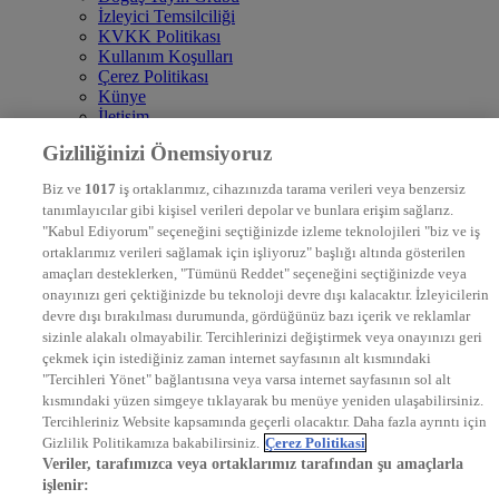
İzleyici Temsilciliği
KVKK Politikası
Kullanım Koşulları
Çerez Politikası
Künye
İletişim
Frekans
Gizliliğinizi Önemsiyoruz
DYG Televizyonlar
NTV
Biz ve
1017
iş ortaklarımız, cihazınızda tarama verileri veya benzersiz
STAR
tanımlayıcılar gibi kişisel verileri depolar ve bunlara erişim sağlarız.
EURO STAR
"Kabul Ediyorum" seçeneğini seçtiğinizde izleme teknolojileri "biz ve iş
KRAL POP TV
ortaklarımız verileri sağlamak için işliyoruz" başlığı altında gösterilen
DYG Radyolar
amaçları desteklerken, "Tümünü Reddet" seçeneğini seçtiğinizde veya
NTV RADYO
onayınızı geri çektiğinizde bu teknoloji devre dışı kalacaktır. İzleyicilerin
KRAL FM
KRAL POP
devre dışı bırakılması durumunda, gördüğünüz bazı içerik ve reklamlar
EKSEN
sizinle alakalı olmayabilir. Tercihlerinizi değiştirmek veya onayınızı geri
VOYAGE
çekmek için istediğiniz zaman internet sayfasının alt kısmındaki
DYG Dijital
"Tercihleri Yönet" bağlantısına veya varsa internet sayfasının sol alt
ntv.com.tr
kısmındaki yüzen simgeye tıklayarak bu menüye yeniden ulaşabilirsiniz.
ntvspor.net
Tercihleriniz Website kapsamında geçerli olacaktır. Daha fazla ayrıntı için
secim.ntv.com.tr
Gizlilik Politikamıza bakabilirsiniz.
Çerez Politikasi
startv.com.tr
Veriler, tarafımızca veya ortaklarımız tarafından şu amaçlarla
kralmuzik.com.tr
işlenir:
puhutv.com