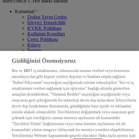
startv.com.tr © Her hakkı saklıdır.
Kurumsal
Doğuş Yayın Grubu
İzleyici Temsilciliği
KVKK Politikası
Kullanım Koşulları
Çerez Politikası
Künye
İletişim
Frekans
Gizliliğinizi Önemsiyoruz
DYG Televizyonlar
NTV
Biz ve
1017
iş ortaklarımız, cihazınızda tarama verileri veya benzersiz
STAR
tanımlayıcılar gibi kişisel verileri depolar ve bunlara erişim sağlarız.
EURO STAR
"Kabul Ediyorum" seçeneğini seçtiğinizde izleme teknolojileri "biz ve iş
KRAL POP TV
ortaklarımız verileri sağlamak için işliyoruz" başlığı altında gösterilen
DYG Radyolar
amaçları desteklerken, "Tümünü Reddet" seçeneğini seçtiğinizde veya
NTV RADYO
onayınızı geri çektiğinizde bu teknoloji devre dışı kalacaktır. İzleyicilerin
KRAL FM
KRAL POP
devre dışı bırakılması durumunda, gördüğünüz bazı içerik ve reklamlar
EKSEN
sizinle alakalı olmayabilir. Tercihlerinizi değiştirmek veya onayınızı geri
VOYAGE
çekmek için istediğiniz zaman internet sayfasının alt kısmındaki
DYG Dijital
"Tercihleri Yönet" bağlantısına veya varsa internet sayfasının sol alt
ntv.com.tr
kısmındaki yüzen simgeye tıklayarak bu menüye yeniden ulaşabilirsiniz.
ntvspor.net
Tercihleriniz Website kapsamında geçerli olacaktır. Daha fazla ayrıntı için