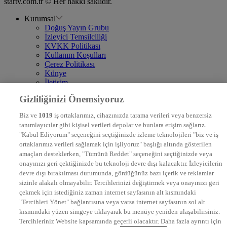
startv.com.tr © Her hakkı saklıdır.
Kurumsal
Doğuş Yayın Grubu
İzleyici Temsilciliği
KVKK Politikası
Kullanım Koşulları
Çerez Politikası
Künye
İletişim
Frekans
Gizliliğinizi Önemsiyoruz
DYG Televizyonlar
NTV
Biz ve
1019
iş ortaklarımız, cihazınızda tarama verileri veya benzersiz
STAR
tanımlayıcılar gibi kişisel verileri depolar ve bunlara erişim sağlarız.
EURO STAR
"Kabul Ediyorum" seçeneğini seçtiğinizde izleme teknolojileri "biz ve iş
KRAL POP TV
ortaklarımız verileri sağlamak için işliyoruz" başlığı altında gösterilen
DYG Radyolar
amaçları desteklerken, "Tümünü Reddet" seçeneğini seçtiğinizde veya
NTV RADYO
onayınızı geri çektiğinizde bu teknoloji devre dışı kalacaktır. İzleyicilerin
KRAL FM
KRAL POP
devre dışı bırakılması durumunda, gördüğünüz bazı içerik ve reklamlar
EKSEN
sizinle alakalı olmayabilir. Tercihlerinizi değiştirmek veya onayınızı geri
VOYAGE
çekmek için istediğiniz zaman internet sayfasının alt kısmındaki
DYG Dijital
"Tercihleri Yönet" bağlantısına veya varsa internet sayfasının sol alt
ntv.com.tr
kısmındaki yüzen simgeye tıklayarak bu menüye yeniden ulaşabilirsiniz.
ntvspor.net
Tercihleriniz Website kapsamında geçerli olacaktır. Daha fazla ayrıntı için