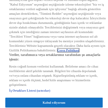
EURO STAR
"Kabul Ediyorum" seçeneğini seçtiğinizde izleme teknolojileri "biz ve iş
KRAL POP TV
ortaklarımız verileri sağlamak için işliyoruz" başlığı altında gösterilen
DYG Radyolar
amaçları desteklerken, "Tümünü Reddet" seçeneğini seçtiğinizde veya
NTV RADYO
onayınızı geri çektiğinizde bu teknoloji devre dışı kalacaktır. İzleyicilerin
KRAL FM
devre dışı bırakılması durumunda, gördüğünüz bazı içerik ve reklamlar
KRAL POP
EKSEN
sizinle alakalı olmayabilir. Tercihlerinizi değiştirmek veya onayınızı geri
VOYAGE
çekmek için istediğiniz zaman internet sayfasının alt kısmındaki
DYG Dijital
"Tercihleri Yönet" bağlantısına veya varsa internet sayfasının sol alt
ntv.com.tr
kısmındaki yüzen simgeye tıklayarak bu menüye yeniden ulaşabilirsiniz.
ntvspor.net
Tercihleriniz Website kapsamında geçerli olacaktır. Daha fazla ayrıntı için
secim.ntv.com.tr
Gizlilik Politikamıza bakabilirsiniz.
Çerez Politikasi
startv.com.tr
Veriler, tarafımızca veya ortaklarımız tarafından şu amaçlarla
kralmuzik.com.tr
işlenir:
puhutv.com
Kesin coğrafi konum verilerini kullanmak. Belirleme amacı ile cihaz
özelliklerini aktif şekilde taramak. Bilgileri bir cihazda depolamak
ve/veya onlara cihazdan erişmek. Kişiselleştirilmiş reklam ve içerik,
reklam ve içerik ölçümü, hedef kitle araştırması ve hizmetlerin
geliştirilmesi.
İş Ortakları Listesi (satıcılar)
Kabul ediyorum