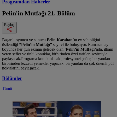
Programdan
Haberler
Pelin'in Mutfağı
21. Bölüm
Paylaş
Başarılı oyuncu ve sunucu
Pelin Karahan
’ın ev sahipliğini
üstlendiği
“Pelin’in Mutfağı”
seyirci ile buluşuyor. Ramazan ayı
boyunca her gün ekrana gelecek olan
‘Pelin’in Mutfağı’
nda,
ilham
veren şefler ve ünlü konuklar, birbirinden özel tarifleri seyirciyle
paylaşacak.
Programa konuk olacak profesyonel şefler, bir yandan
birbirinden lezzetli yemekler yapacak, bir yandan da çok önemli püf
noktalarını paylaşacak.
Bölümler
Tümü