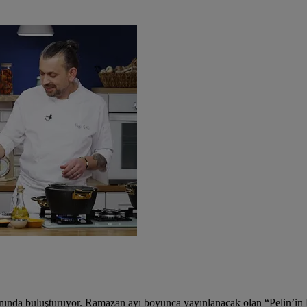
 ekranında buluşturuyor. Ramazan ayı boyunca yayınlanacak olan “Pelin’i