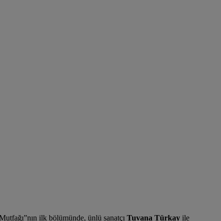
n Mutfağı”nın ilk bölümünde, ünlü sanatçı
Tuvana Türkay
ile