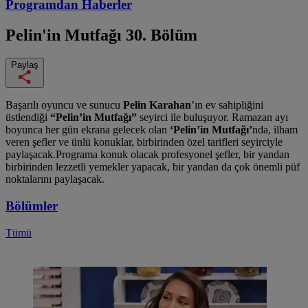
Programdan
Haberler
Pelin'in Mutfağı
30. Bölüm
Paylaş
Başarılı oyuncu ve sunucu
Pelin Karahan
’ın ev sahipliğini
üstlendiği
“Pelin’in Mutfağı”
seyirci ile buluşuyor. Ramazan ayı
boyunca her gün ekrana gelecek olan
‘Pelin’in Mutfağı’
nda,
ilham
veren şefler ve ünlü konuklar, birbirinden özel tarifleri seyirciyle
paylaşacak.
Programa konuk olacak profesyonel şefler, bir yandan
birbirinden lezzetli yemekler yapacak, bir yandan da çok önemli püf
noktalarını paylaşacak.
Bölümler
Tümü