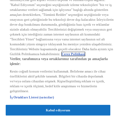
EURO STAR
"Kabul Ediyorum" seçeneğini seçtiğinizde izleme teknolojileri "biz ve iş
KRAL POP TV
ortaklarımız verileri sağlamak için işliyoruz" başlığı altında gösterilen
DYG Radyolar
amaçları desteklerken, "Tümünü Reddet" seçeneğini seçtiğinizde veya
NTV RADYO
onayınızı geri çektiğinizde bu teknoloji devre dışı kalacaktır. İzleyicilerin
KRAL FM
devre dışı bırakılması durumunda, gördüğünüz bazı içerik ve reklamlar
KRAL POP
EKSEN
sizinle alakalı olmayabilir. Tercihlerinizi değiştirmek veya onayınızı geri
VOYAGE
çekmek için istediğiniz zaman internet sayfasının alt kısmındaki
DYG Dijital
"Tercihleri Yönet" bağlantısına veya varsa internet sayfasının sol alt
ntv.com.tr
kısmındaki yüzen simgeye tıklayarak bu menüye yeniden ulaşabilirsiniz.
ntvspor.net
Tercihleriniz Website kapsamında geçerli olacaktır. Daha fazla ayrıntı için
secim.ntv.com.tr
Gizlilik Politikamıza bakabilirsiniz.
Çerez Politikasi
startv.com.tr
Veriler, tarafımızca veya ortaklarımız tarafından şu amaçlarla
kralmuzik.com.tr
işlenir:
puhutv.com
Kesin coğrafi konum verilerini kullanmak. Belirleme amacı ile cihaz
özelliklerini aktif şekilde taramak. Bilgileri bir cihazda depolamak
ve/veya onlara cihazdan erişmek. Kişiselleştirilmiş reklam ve içerik,
reklam ve içerik ölçümü, hedef kitle araştırması ve hizmetlerin
geliştirilmesi.
İş Ortakları Listesi (satıcılar)
Kabul ediyorum