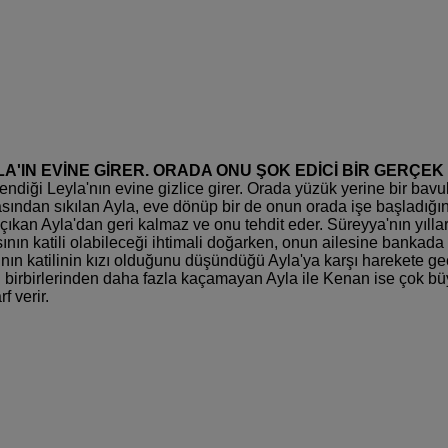
LA'IN EVİNE GİRER. ORADA ONU ŞOK EDİCİ BİR GERÇE
iği Leyla'nın evine gizlice girer. Orada yüzük yerine bir bavu
masından sıkılan Ayla, eve dönüp bir de onun orada işe başladığı
 çıkan Ayla'dan geri kalmaz ve onu tehdit eder. Süreyya'nın yıll
sının katili olabileceği ihtimali doğarken, onun ailesine bankad
 katilinin kızı olduğunu düşündüğü Ayla'ya karşı harekete geçe
birbirlerinden daha fazla kaçamayan Ayla ile Kenan ise çok büyük
f verir.