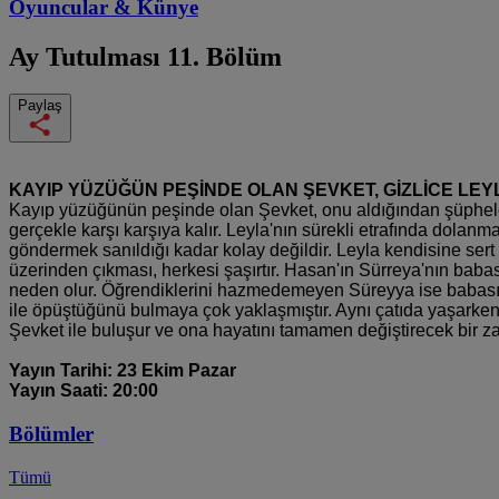
Oyuncular & Künye
Ay Tutulması
11. Bölüm
Paylaş
KAYIP YÜZÜĞÜN PEŞİNDE OLAN ŞEVKET, GİZLİCE LEY
Kayıp yüzüğünün peşinde olan Şevket, onu aldığından şüphelend
gerçekle karşı karşıya kalır. Leyla'nın sürekli etrafında dolan
göndermek sanıldığı kadar kolay değildir. Leyla kendisine sert
üzerinden çıkması, herkesi şaşırtır. Hasan'ın Sürreya'nın baba
neden olur. Öğrendiklerini hazmedemeyen Süreyya ise babasının
ile öpüştüğünü bulmaya çok yaklaşmıştır. Aynı çatıda yaşarken 
Şevket ile buluşur ve ona hayatını tamamen değiştirecek bir zar
Yayın Tarihi: 23 Ekim Pazar
Yayın Saati: 20:00
Bölümler
Tümü