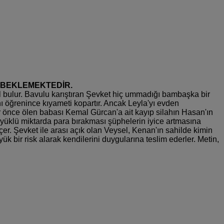
K BEKLEMEKTEDİR.
l bulur. Bavulu karıştıran Şevket hiç ummadığı bambaşka bir
nı öğrenince kıyameti kopartır. Ancak Leyla'yı evden
ar önce ölen babası Kemal Gürcan'a ait kayıp silahın Hasan'ın
a yüklü miktarda para bırakması şüphelerin iyice artmasına
r. Şevket ile arası açık olan Veysel, Kenan'ın sahilde kimin
 bir risk alarak kendilerini duygularına teslim ederler. Metin,