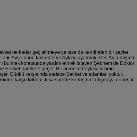
Şevket ne kadar geçiştirmeye çalışsa da kendinden bir şeyler
lır. Ayşe bunu fark eder ve Ayla'yı uyarmak ister. Ayla başına
larını bulmak konusunda yardım etmek isteyen Şebnem de Doktor
e Şevket harekete geçer. Bir an önce Leyla'yı kızının
mıştır. Çünkü karşısında sadece Şevket ve adamları yoktur.
birbirine karşı doludur, kısa sürede konuşma tartışmaya dönüşür.