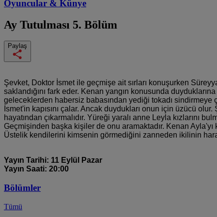
Oyuncular & Künye
Ay Tutulması
5. Bölüm
Paylaş
Şevket, Doktor İsmet ile geçmişe ait sırları konuşurken Süreyy
saklandığını fark eder. Kenan yangın konusunda duyduklarına in
geleceklerden habersiz babasından yediği tokadı sindirmeye ça
İsmet'in kapısını çalar. Ancak duydukları onun için üzücü olu
hayatından çıkarmalıdır. Yüreği yaralı anne Leyla kızlarını bul
Geçmişinden başka kişiler de onu aramaktadır. Kenan Ayla'yı köş
Üstelik kendilerini kimsenin görmediğini zanneden ikilinin harar
Yayın Tarihi: 11 Eylül Pazar
Yayın Saati: 20:00
Bölümler
Tümü