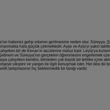
a'nın habersiz gelişi ortamın gerilmesine neden olur. Süreyya, 
anmakta hala güçlük çekmektedir. Ayşe ve Ayla'yı yakın takibe a
lışırken bir de Kenan'ın tacizlerine maruz kalır. Leyla'ya kız
r. Şebnem ve Süreyya'nın gerçekleri öğrenmesini engellemek üzer
maya çalışırken kendini, bilmeden çok büyük bir tehlike içine at
eye sıkıştırır ve yangın ile ilgili konuşmak ister. Her ikisi de 
etli tartışmasının hiç beklenmedik bir tanığı vardır.