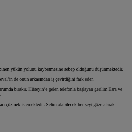
na binen yükün yolunu kaybetmesine sebep olduğunu düşünmektedir.
val’in de onun arkasından iş çevirdiğini fark eder.
urumda bırakır. Hüseyin’e gelen telefonla başlayan gerilim Esra ve
.
arı çözmek istemektedir. Selim olabilecek her şeyi göze alarak