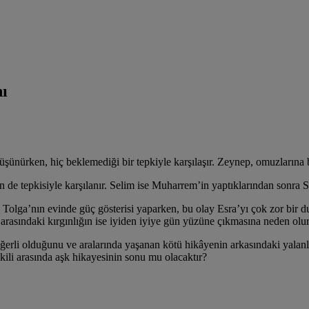
ı
şünürken, hiç beklemediği bir tepkiyle karşılaşır. Zeynep, omuzları
 de tepkisiyle karşılanır. Selim ise Muharrem’in yaptıklarından sonra Se
 Tolga’nın evinde güç gösterisi yaparken, bu olay Esra’yı çok zor bir d
rasındaki kırgınlığın ise iyiden iyiye gün yüzüne çıkmasına neden olur
eğerli olduğunu ve aralarında yaşanan kötü hikâyenin arkasındaki yalanl
kili arasında aşk hikayesinin sonu mu olacaktır?