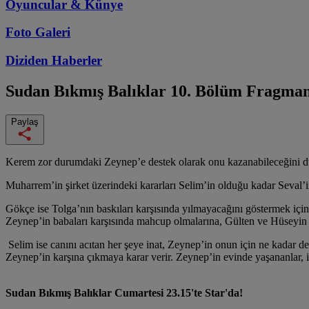
Oyuncular & Künye
Foto Galeri
Diziden
Haberler
Sudan Bıkmış Balıklar
10. Bölüm Fragman
Paylaş
Kerem zor durumdaki Zeynep’e destek olarak onu kazanabileceğini dü
Muharrem’in şirket üzerindeki kararları Selim’in olduğu kadar Seval’in
Gökçe ise Tolga’nın baskıları karşısında yılmayacağını göstermek için
Zeynep’in babaları karşısında mahcup olmalarına, Gülten ve Hüseyin a
Selim ise canını acıtan her şeye inat, Zeynep’in onun için ne kadar d
Zeynep’in karşına çıkmaya karar verir. Zeynep’in evinde yaşananlar, i
Sudan Bıkmış Balıklar Cumartesi 23.15'te Star'da!