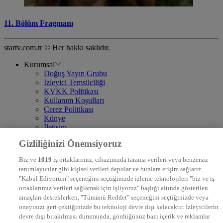
11. Bölüm Fragmanı
startv.com.tr © Her hakkı saklıdır.
Kurumsal
Doğuş Yayın Grubu
İzleyici Temsilciliği
KVKK Politikası
Kullanım Koşulları
Çerez Politikası
Künye
İletişim
Frekans
Gizliliğinizi Önemsiyoruz
DYG Televizyonlar
NTV
Biz ve
1019
iş ortaklarımız, cihazınızda tarama verileri veya benzersiz
STAR
tanımlayıcılar gibi kişisel verileri depolar ve bunlara erişim sağlarız.
EURO STAR
"Kabul Ediyorum" seçeneğini seçtiğinizde izleme teknolojileri "biz ve iş
KRAL POP TV
ortaklarımız verileri sağlamak için işliyoruz" başlığı altında gösterilen
DYG Radyolar
amaçları desteklerken, "Tümünü Reddet" seçeneğini seçtiğinizde veya
NTV RADYO
onayınızı geri çektiğinizde bu teknoloji devre dışı kalacaktır. İzleyicilerin
KRAL FM
devre dışı bırakılması durumunda, gördüğünüz bazı içerik ve reklamlar
KRAL POP