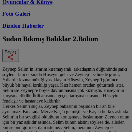
Oyuncular & Künye
Foto Galeri
Diziden
Haberler
Sudan Bıkmış Balıklar
2.Bölüm
Paylaş
Zeynep Selim’in ısrarını kıramayarak, arkadaşının düğününde şarkı
söyler. Tam o sırada Hüseyin gelir ve Zeynep’i sahnede görür.
Yıllardır kızına müziği yasaklayan Hüseyin, Zeynep’i görünce
büyük bir hayal kırıklığı yaşar. Kızı hemen oradan götürmek ister.
Selim ise Zeynep’e böyle davranmasına çok kızmıştır. Hüseyin’in
karşısına dikilir. İkili arasında geçen tartışma sırasında Hüseyin
fenalaşır ve hastaneye kaldırılır.
Herkes Selim’i suçlar. Zeynep babasının başından bir an bile
ayrılamaz. Bu arada Merve Kaş’a gelmiştir ve Kaş’ta herkes aslında
Selim’in bir sevgilisi olduğunu konuşmaya başlamıştır. Zeynep onun
için bir yaz aşkıdır aslında. Selim bunun aksini söylese de, aileden
kimse onu görmek dahi istemez. Selim, meramını Zeynep’e