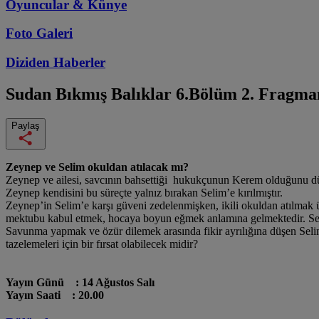
Oyuncular & Künye
Foto Galeri
Diziden
Haberler
Sudan Bıkmış Balıklar
6.Bölüm 2. Fragma
Paylaş
Zeynep ve Selim okuldan atılacak mı?
Zeynep ve ailesi, savcının bahsettiği hukukçunun Kerem olduğunu düş
Zeynep kendisini bu süreçte yalnız bırakan Selim’e kırılmıştır.
Zeynep’in Selim’e karşı güveni zedelenmişken, ikili okuldan atılmak üze
mektubu kabul etmek, hocaya boyun eğmek anlamına gelmektedir. Seli
Savunma yapmak ve özür dilemek arasında fikir ayrılığına düşen Selim
tazelemeleri için bir fırsat olabilecek midir?
Yayın Günü : 14 Ağustos Salı
Yayın Saati : 20.00