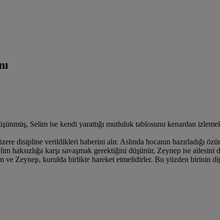
nı
ünmüş, Selim ise kendi yarattığı mutluluk tablosunu kenardan izlemek
re disipline verildikleri haberini alır. Aslında hocanın hazırladığı özür
m haksızlığa karşı savaşmak gerektiğini düşünür, Zeynep ise ailesini
 ve Zeynep, kurulda birlikte hareket etmelidirler. Bu yüzden birinin d