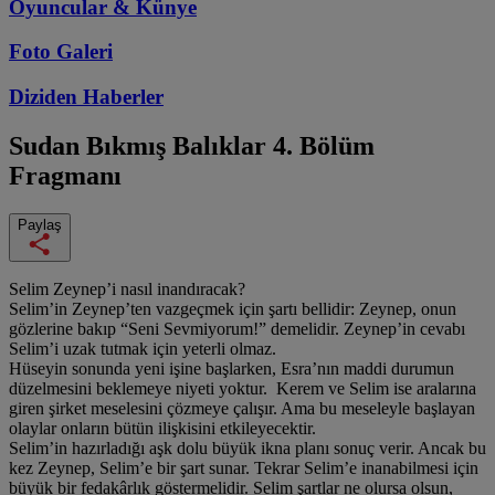
Oyuncular & Künye
Foto Galeri
Diziden
Haberler
Sudan Bıkmış Balıklar
4. Bölüm
Fragmanı
Paylaş
Selim Zeynep’i nasıl inandıracak?
Selim’in Zeynep’ten vazgeçmek için şartı bellidir: Zeynep, onun
gözlerine bakıp “Seni Sevmiyorum!” demelidir. Zeynep’in cevabı
Selim’i uzak tutmak için yeterli olmaz.
Hüseyin sonunda yeni işine başlarken, Esra’nın maddi durumun
düzelmesini beklemeye niyeti yoktur. Kerem ve Selim ise aralarına
giren şirket meselesini çözmeye çalışır. Ama bu meseleyle başlayan
olaylar onların bütün ilişkisini etkileyecektir.
Selim’in hazırladığı aşk dolu büyük ikna planı sonuç verir. Ancak bu
kez Zeynep, Selim’e bir şart sunar. Tekrar Selim’e inanabilmesi için
büyük bir fedakârlık göstermelidir. Selim şartlar ne olursa olsun,