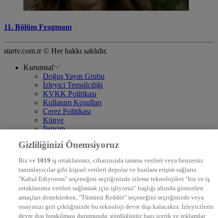
11. Bölüm Fragmanı
startv.com.tr © Her hakkı saklıdır.
Kurumsal
Doğuş Yayın Grubu
İzleyici Temsilciliği
KVKK Politikası
Kullanım Koşulları
Çerez Politikası
Künye
İletişim
Frekans
Gizliliğinizi Önemsiyoruz
DYG Televizyonlar
NTV
Biz ve
1019
iş ortaklarımız, cihazınızda tarama verileri veya benzersiz
STAR
tanımlayıcılar gibi kişisel verileri depolar ve bunlara erişim sağlarız.
EURO STAR
"Kabul Ediyorum" seçeneğini seçtiğinizde izleme teknolojileri "biz ve iş
KRAL POP TV
ortaklarımız verileri sağlamak için işliyoruz" başlığı altında gösterilen
DYG Radyolar
amaçları desteklerken, "Tümünü Reddet" seçeneğini seçtiğinizde veya
NTV RADYO
onayınızı geri çektiğinizde bu teknoloji devre dışı kalacaktır. İzleyicilerin
KRAL FM
devre dışı bırakılması durumunda, gördüğünüz bazı içerik ve reklamlar
KRAL POP