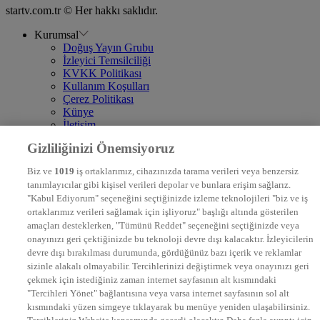
startv.com.tr © Her hakkı saklıdır.
Kurumsal
Doğuş Yayın Grubu
İzleyici Temsilciliği
KVKK Politikası
Kullanım Koşulları
Çerez Politikası
Künye
İletişim
Frekans
Gizliliğinizi Önemsiyoruz
DYG Televizyonlar
NTV
Biz ve
1019
iş ortaklarımız, cihazınızda tarama verileri veya benzersiz
STAR
tanımlayıcılar gibi kişisel verileri depolar ve bunlara erişim sağlarız.
EURO STAR
"Kabul Ediyorum" seçeneğini seçtiğinizde izleme teknolojileri "biz ve iş
KRAL POP TV
ortaklarımız verileri sağlamak için işliyoruz" başlığı altında gösterilen
DYG Radyolar
amaçları desteklerken, "Tümünü Reddet" seçeneğini seçtiğinizde veya
NTV RADYO
onayınızı geri çektiğinizde bu teknoloji devre dışı kalacaktır. İzleyicilerin
KRAL FM
KRAL POP
devre dışı bırakılması durumunda, gördüğünüz bazı içerik ve reklamlar
EKSEN
sizinle alakalı olmayabilir. Tercihlerinizi değiştirmek veya onayınızı geri
VOYAGE
çekmek için istediğiniz zaman internet sayfasının alt kısmındaki
DYG Dijital
"Tercihleri Yönet" bağlantısına veya varsa internet sayfasının sol alt
ntv.com.tr
kısmındaki yüzen simgeye tıklayarak bu menüye yeniden ulaşabilirsiniz.
ntvspor.net