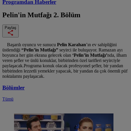
Programdan
Haberler
Pelin'in Mutfağı
2. Bölüm
Paylaş
Başarılı oyuncu ve sunucu
Pelin Karahan
’ın ev sahipliğini
üstlendiği
“Pelin’in Mutfağı”
seyirci ile buluşuyor. Ramazan ayı
boyunca her gün ekrana gelecek olan
‘Pelin’in Mutfağı’
nda,
ilham
veren şefler ve ünlü konuklar, birbirinden özel tarifleri seyirciyle
paylaşacak.
Programa konuk olacak profesyonel şefler, bir yandan
birbirinden lezzetli yemekler yapacak, bir yandan da çok önemli püf
noktalarını paylaşacak.
Bölümler
Tümü