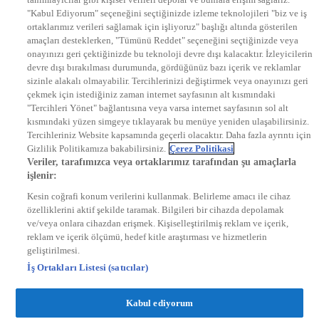
EURO STAR
"Kabul Ediyorum" seçeneğini seçtiğinizde izleme teknolojileri "biz ve iş
KRAL POP TV
ortaklarımız verileri sağlamak için işliyoruz" başlığı altında gösterilen
DYG Radyolar
amaçları desteklerken, "Tümünü Reddet" seçeneğini seçtiğinizde veya
NTV RADYO
onayınızı geri çektiğinizde bu teknoloji devre dışı kalacaktır. İzleyicilerin
KRAL FM
devre dışı bırakılması durumunda, gördüğünüz bazı içerik ve reklamlar
KRAL POP
EKSEN
sizinle alakalı olmayabilir. Tercihlerinizi değiştirmek veya onayınızı geri
VOYAGE
çekmek için istediğiniz zaman internet sayfasının alt kısmındaki
DYG Dijital
"Tercihleri Yönet" bağlantısına veya varsa internet sayfasının sol alt
ntv.com.tr
kısmındaki yüzen simgeye tıklayarak bu menüye yeniden ulaşabilirsiniz.
ntvspor.net
Tercihleriniz Website kapsamında geçerli olacaktır. Daha fazla ayrıntı için
secim.ntv.com.tr
Gizlilik Politikamıza bakabilirsiniz.
Çerez Politikasi
startv.com.tr
Veriler, tarafımızca veya ortaklarımız tarafından şu amaçlarla
kralmuzik.com.tr
işlenir:
puhutv.com
Kesin coğrafi konum verilerini kullanmak. Belirleme amacı ile cihaz
özelliklerini aktif şekilde taramak. Bilgileri bir cihazda depolamak
ve/veya onlara cihazdan erişmek. Kişiselleştirilmiş reklam ve içerik,
reklam ve içerik ölçümü, hedef kitle araştırması ve hizmetlerin
geliştirilmesi.
İş Ortakları Listesi (satıcılar)
Kabul ediyorum