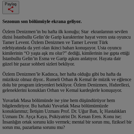
Paylaş
Sezonun son bölümüyle ekrana geliyor.
Özlem Denizmen’in bu hafta ilk konuğu; Star ekranlarının sevilen
dizisi İstanbullu Gelin’de Garip karakterine hayat veren usta oyuncu
Tamer Levent. Özlem Denizmen ve Tamer Levent Türk
edebiyatında da yeri olan ikinci baharı konuşuyor. Usta oyuncu
kimilerinin “O yaşta aşk mı olur?” dediği, kimilerinin ise gıpta ettiği
İstanbullu Gelin’in Esma ve Garip aşkını anlatıyor. Hayata dair
güzel bir pazar sohbeti sizleri bekliyor.
Özlem Denizmen’le Kadınca, her hafta olduğu gibi bu hafta da
müziksiz olmaz diyor.. Rumeli Orhan & Kemal ile müzik ve eğlence
dolu bir program izleyenleri bekliyor. Özlem Denizmen, Hıdırellezi,
geleneklerini konukları Orhan ve Kemal kardeşlerle konuşuyor.
Yuvarlak Masa bölümünde ise yine hem düşündürüyor hem
bilgilendiriyor. Bu haftaki Yuvarlak Masa bölümümüzde
konuklarımız; İletişim Uzmanı Prof. Dr. Uğur Batı, İç Hastalıkları
Uzmanı Dr. Ayça Kaya, Psikiyatrist Dr. Kenan Eren. Konu ise;
İnsanlığın ortak sorunu kilo vermek; mental bir sorun mu, fiziksel bir
sorun mu, pazarlama sorunu mu?