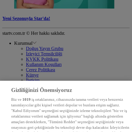
Yeni Sezonuyla Star'da!
startv.com.tr © Her hakkı saklıdır.
Kurumsal
Doğuş Yayın Grubu
İzleyici Temsilciliği
KVKK Politikası
Kullanım Koşulları
Çerez Politikası
Künye
İletişim
Frekans
Gizliliğinizi Önemsiyoruz
DYG Televizyonlar
NTV
Biz ve
1019
iş ortaklarımız, cihazınızda tarama verileri veya benzersiz
STAR
tanımlayıcılar gibi kişisel verileri depolar ve bunlara erişim sağlarız.
EURO STAR
"Kabul Ediyorum" seçeneğini seçtiğinizde izleme teknolojileri "biz ve iş
KRAL POP TV
ortaklarımız verileri sağlamak için işliyoruz" başlığı altında gösterilen
DYG Radyolar
amaçları desteklerken, "Tümünü Reddet" seçeneğini seçtiğinizde veya
NTV RADYO
onayınızı geri çektiğinizde bu teknoloji devre dışı kalacaktır. İzleyicilerin
KRAL FM