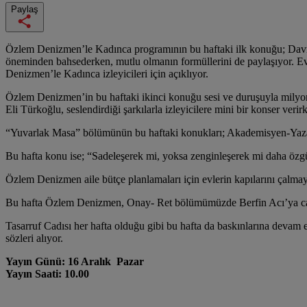
Paylaş
Özlem Denizmen’le Kadınca programının bu haftaki ilk konuğu; Davr
öneminden bahsederken, mutlu olmanın formüllerini de paylaşıyor. Ev
Denizmen’le Kadınca izleyicileri için açıklıyor.
Özlem Denizmen’in bu haftaki ikinci konuğu sesi ve duruşuyla milyon
Eli Türkoğlu, seslendirdiği şarkılarla izleyicilere mini bir konser veri
“Yuvarlak Masa” bölümünün bu haftaki konukları; Akademisyen-Yazar
Bu hafta konu ise; “Sadeleşerek mi, yoksa zenginleşerek mi daha özg
Özlem Denizmen aile bütçe planlamaları için evlerin kapılarını çalmaya
Bu hafta Özlem Denizmen, Onay- Ret bölümümüzde Berfin Acı’ya canl
Tasarruf Cadısı her hafta olduğu gibi bu hafta da baskınlarına devam 
sözleri alıyor.
Yayın Günü: 16 Aralık Pazar
Yayın Saati: 10.00