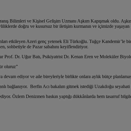
anış Bilimleri ve Kişisel Gelişim Uzmanı Aşkım Kapışmak oldu. Aşkı
liliklerde doğru ve kusursuz bir iletişim kurmanın ve içimizde yaşay
ları etkileyen Azeri genç yetenek Eli Türkoğlu. Tuğçe Kandemir’le bir
rken, sohbetiyle de Pazar sabahını keyiflendiriyor.
 Prof. Dr. Uğur Batı, Psikiyatrist Dr. Kenan Eren ve Moleküler Biyo
ür oluruz”
 devam ediyor ve aile bireyleriyle birlikte onlara aylık bütçe planlamas
ı bağlanıyor. Berfin Acı bakalım gitmek istediği Uzakdoğu seyahati
ediyor. Özlem Denizmen baskın yaptığı dükkânlarda hem tasarruf bilgiler