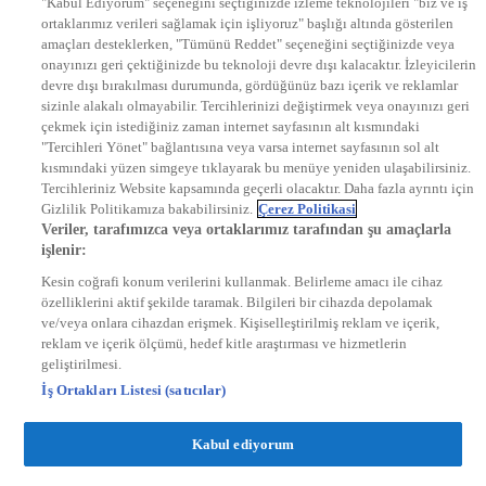
"Kabul Ediyorum" seçeneğini seçtiğinizde izleme teknolojileri "biz ve iş
KRAL POP TV
ortaklarımız verileri sağlamak için işliyoruz" başlığı altında gösterilen
DYG Radyolar
amaçları desteklerken, "Tümünü Reddet" seçeneğini seçtiğinizde veya
NTV RADYO
onayınızı geri çektiğinizde bu teknoloji devre dışı kalacaktır. İzleyicilerin
KRAL FM
KRAL POP
devre dışı bırakılması durumunda, gördüğünüz bazı içerik ve reklamlar
EKSEN
sizinle alakalı olmayabilir. Tercihlerinizi değiştirmek veya onayınızı geri
VOYAGE
çekmek için istediğiniz zaman internet sayfasının alt kısmındaki
DYG Dijital
"Tercihleri Yönet" bağlantısına veya varsa internet sayfasının sol alt
ntv.com.tr
kısmındaki yüzen simgeye tıklayarak bu menüye yeniden ulaşabilirsiniz.
ntvspor.net
Tercihleriniz Website kapsamında geçerli olacaktır. Daha fazla ayrıntı için
secim.ntv.com.tr
Gizlilik Politikamıza bakabilirsiniz.
Çerez Politikasi
startv.com.tr
Veriler, tarafımızca veya ortaklarımız tarafından şu amaçlarla
kralmuzik.com.tr
işlenir:
puhutv.com
Kesin coğrafi konum verilerini kullanmak. Belirleme amacı ile cihaz
özelliklerini aktif şekilde taramak. Bilgileri bir cihazda depolamak
ve/veya onlara cihazdan erişmek. Kişiselleştirilmiş reklam ve içerik,
reklam ve içerik ölçümü, hedef kitle araştırması ve hizmetlerin
geliştirilmesi.
İş Ortakları Listesi (satıcılar)
Kabul ediyorum