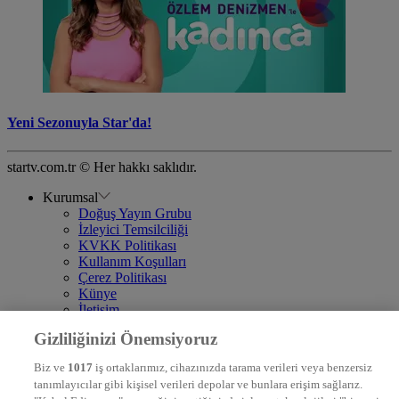
Yeni Sezonuyla Star'da!
startv.com.tr © Her hakkı saklıdır.
Kurumsal
Doğuş Yayın Grubu
İzleyici Temsilciliği
KVKK Politikası
Kullanım Koşulları
Çerez Politikası
Künye
İletişim
Frekans
Gizliliğinizi Önemsiyoruz
DYG Televizyonlar
NTV
Biz ve
1017
iş ortaklarımız, cihazınızda tarama verileri veya benzersiz
STAR
tanımlayıcılar gibi kişisel verileri depolar ve bunlara erişim sağlarız.
EURO STAR