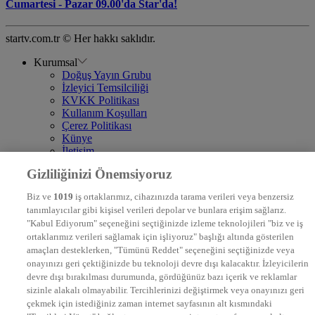
Cumartesi - Pazar 09.00'da Star'da!
startv.com.tr © Her hakkı saklıdır.
Kurumsal
Doğuş Yayın Grubu
İzleyici Temsilciliği
KVKK Politikası
Kullanım Koşulları
Çerez Politikası
Künye
İletişim
Frekans
Gizliliğinizi Önemsiyoruz
DYG Televizyonlar
NTV
Biz ve
1019
iş ortaklarımız, cihazınızda tarama verileri veya benzersiz
STAR
tanımlayıcılar gibi kişisel verileri depolar ve bunlara erişim sağlarız.
EURO STAR
"Kabul Ediyorum" seçeneğini seçtiğinizde izleme teknolojileri "biz ve iş
KRAL POP TV
ortaklarımız verileri sağlamak için işliyoruz" başlığı altında gösterilen
DYG Radyolar
amaçları desteklerken, "Tümünü Reddet" seçeneğini seçtiğinizde veya
NTV RADYO
onayınızı geri çektiğinizde bu teknoloji devre dışı kalacaktır. İzleyicilerin
KRAL FM
devre dışı bırakılması durumunda, gördüğünüz bazı içerik ve reklamlar
KRAL POP
EKSEN
sizinle alakalı olmayabilir. Tercihlerinizi değiştirmek veya onayınızı geri
VOYAGE
çekmek için istediğiniz zaman internet sayfasının alt kısmındaki